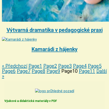
Výtvarná dramatika v pedagogické praxi
Kamarádi z hájenky
« Předchozí
Page
1
Page
2
Page
3
Page
4
Page
5
Page
6
Page
7
Page
8
Page
9
Page
10
Page
11
Další
»
Výukové a didaktické materiály v PDF