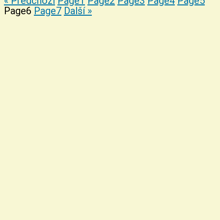
« Předchozí
Page
1
Page
2
Page
3
Page
4
Page
5
Page
6
Page
7
Další »