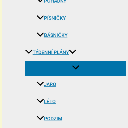
POHÁDKY
PÍSNIČKY
BÁSNIČKY
TÝDENNÍ PLÁNY
JARO
LÉTO
PODZIM