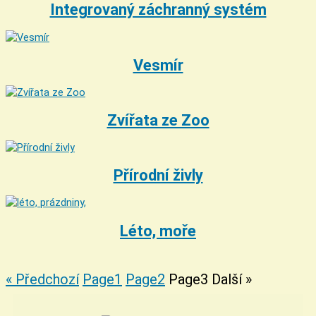
Integrovaný záchranný systém
Vesmír
Zvířata ze Zoo
Přírodní živly
Léto, moře
« Předchozí
Page
1
Page
2
Page
3
Další »