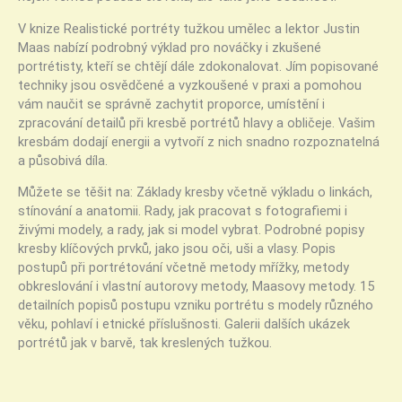
V knize Realistické portréty tužkou umělec a lektor Justin
Maas nabízí podrobný výklad pro nováčky i zkušené
portrétisty, kteří se chtějí dále zdokonalovat. Jím popisované
techniky jsou osvědčené a vyzkoušené v praxi a pomohou
vám naučit se správně zachytit proporce, umístění i
zpracování detailů při kresbě portrétů hlavy a obličeje. Vašim
kresbám dodají energii a vytvoří z nich snadno rozpoznatelná
a působivá díla.
Můžete se těšit na: Základy kresby včetně výkladu o linkách,
stínování a anatomii. Rady, jak pracovat s fotografiemi i
živými modely, a rady, jak si model vybrat. Podrobné popisy
kresby klíčových prvků, jako jsou oči, uši a vlasy. Popis
postupů při portrétování včetně metody mřížky, metody
obkreslování i vlastní autorovy metody, Maasovy metody. 15
detailních popisů postupu vzniku portrétu s modely různého
věku, pohlaví i etnické příslušnosti. Galerii dalších ukázek
portrétů jak v barvě, tak kreslených tužkou.