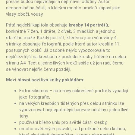
přesně budou nejsvětlejší a nejtmavší odstíny. Autor
neopomíná na části, s kterými mnoho umělců zápasí jako
vlasy, obočí, vousy.
Pátá nejdelší kapitola obsahuje
kresby 14 portrétů
,
konkrétně 7 žen, 1 dítěte, 2 dívek, 3 mladších a jednoho
staršího muže. Každý portrét, kterému jsou věnovány 4
stránky, obsahuje fotografii, podle které autor kreslil a 11
postupných kroků. Já osobně nejvíc vypozorovala to
nejdůležitější na kresbách z poslední kresby tištěné na celou
stranu A4. Text u jednotlivých kroků spíše už jen radí, čemu
se věnovat nejdřív, čemu později.
Mezi hlavní pozitiva knihy pokládám:
Fotorealismus – autorovy nakreslené portréty vypadají
jako fotografie,
na velkých kresbách tištěných přes celou stránku lze
vypozorovat nejnepatrnější barevné odstíny i jednotlivé
tahy,
používání bílého uhlu pro světlé části kresby,
mnoho ověřených pravidel, rad protkané celou knihou,
které skutečně dopomůžou k tomu, aby portrét