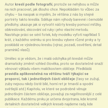
Autor
kreslí podle fotografií
, protože se nehýbou a může
na nich pracovat, jak dlouho chce. Nepokládám to vůbec za
chybu – ba naopak si myslím, že většina z nás by stejně
portréty takto kreslila. Sděluje nám výhody barevné i černobílé
předlohy; ukazuje jak si vytvořit náčrty kresby pomocí mřížky,
obkreslování, skicování od ruky i jeho vlastní metodu.
Nastiňuje práci se sérií fotek, kdy modelku vyfotí například 5
krát, z každého snímku si pro kresbu vybere různé prvky a ty
poskládá ve výslednou kresbu (výraz, pozadí, osvětlení, detail
pramínků vlasů).
Umělec si je vědom, že i malá odchylka při kresbě může
dramaticky změnit vzhled člověka, proto se dostatečně snaží
věnovat výkladu všem maličkostem obličeje. Předkládá
pravidla aplikovatelná na většinu tváří týkající se
proporcí, tak i jednotlivých částí obličeje
(řasy se zužují,
zuby nejsou nikdy čistě bílé, horní ret je tmavší a spodní
světlejší atd.) Kapitolu, ve které se podrobně věnuje
jednotlivým částem obličeje, považuji za nejpřínosnější z celé
publikace. Každému prvku je určena dvojstrana, kde kromě
detailních dostatečně velkých kreseb najdeme rady, kde