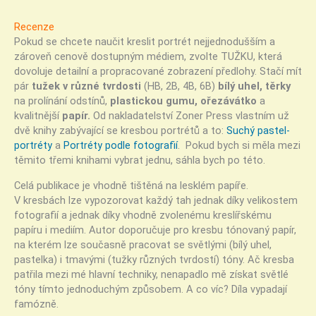
Recenze
Pokud se chcete naučit kreslit portrét nejjednodušším a
zároveň cenově dostupným médiem, zvolte TUŽKU, která
dovoluje detailní a propracované zobrazení předlohy. Stačí mít
pár
tužek v různé tvrdosti
(HB, 2B, 4B, 6B)
bílý uhel,
těrky
na prolínání odstínů,
plastickou gumu, ořezávátko
a
kvalitnější
papír.
Od nakladatelství Zoner Press vlastním už
dvě knihy zabývající se kresbou portrétů a to:
Suchý pastel-
portréty
a
Portréty podle fotografií
. Pokud bych si měla mezi
těmito třemi knihami vybrat jednu, sáhla bych po této.
Celá publikace je vhodně tištěná na lesklém papíře.
V kresbách lze vypozorovat každý tah jednak díky velikostem
fotografií a jednak díky vhodně zvolenému kreslířskému
papíru i mediím. Autor doporučuje pro kresbu tónovaný papír,
na kterém lze současně pracovat se světlými (bílý uhel,
pastelka) i tmavými (tužky různých tvrdostí) tóny. Ač kresba
patřila mezi mé hlavní techniky, nenapadlo mě získat světlé
tóny tímto jednoduchým způsobem. A co víc? Díla vypadají
famózně.