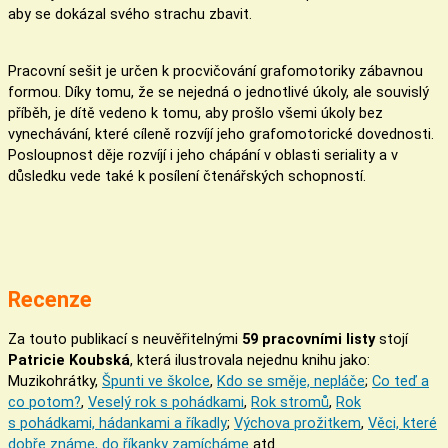
aby se dokázal svého strachu zbavit.
Pracovní sešit je určen k procvičování grafomotoriky zábavnou
formou. Díky tomu, že se nejedná o jednotlivé úkoly, ale souvislý
příběh, je dítě vedeno k tomu, aby prošlo všemi úkoly bez
vynechávání, které cíleně rozvíjí jeho grafomotorické dovednosti.
Posloupnost děje rozvíjí i jeho chápání v oblasti seriality a v
důsledku vede také k posílení čtenářských schopností.
Recenze
Za touto publikací s neuvěřitelnými
59 pracovními listy
stojí
Patricie Koubská
, která ilustrovala nejednu knihu jako:
Muzikohrátky,
Špunti ve školce
,
Kdo se směje, nepláče
;
Co teď a
co potom?
,
Veselý rok s pohádkami
,
Rok stromů
,
Rok
s pohádkami, hádankami a říkadly
;
Výchova prožitkem
,
Věci, které
dobře známe, do říkanky zamícháme
atd.