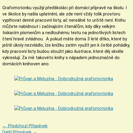
Grafomotoriku využijí předškoláci při domácí přípravě na školu. I
ve školce by našla uplatnění, ale zde není vždy tolik prostoru
vyplňovat denně pracovní listy, ač nereálné to určitě není. Knihu
můžete nabídnout i začínajícím čtenářům, kdy díky velkým
tiskacím písmenům a nedlouhému textu na jednotlivých listech
čtení hravě zvládnou. A pokud máte doma 3 leté dítko, které by
ještě úkoly nezvládlo, lze knížku zatím využít jen k četbě pohádky,
kdy pracovní listy budou sloužit jako ilustrace, které děj skvěle
vykreslují. Za mě takovéto knihy s nápadem jednoznačně do
domácích knihoven ano.
←
Předchozí Příspěvek
Další Příspěvek
→