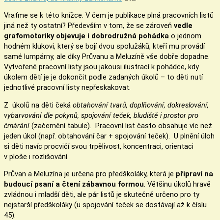
Vraťme se k této knížce. V čem je publikace plná pracovních listů
jiná než ty ostatní? Především v tom, že se zároveň
vedle
grafomotoriky objevuje i dobrodružná pohádka
o jednom
hodném klukovi, který se bojí dvou spolužáků, kteří mu provádí
samé lumpárny, ale díky Průvanu a Meluzíně vše dobře dopadne.
Vytvořené pracovní listy jsou jakousi ilustrací k pohádce, kdy
úkolem dětí je je dokončit podle zadaných úkolů – to děti nutí
jednotlivé pracovní listy nepřeskakovat.
Z úkolů na děti čeká
obtahování tvarů, doplňování, dokreslování,
vybarvování dle pokynů, spojování teček, bludiště i prostor pro
čmárání
(začernění tabule). Pracovní list často obsahuje víc než
jeden úkol (např. obtahování čar + spojování teček). U plnění úloh
si děti navíc procvičí svou trpělivost, koncentraci, orientaci
v ploše i rozlišování.
Průvan a Meluzína je určena pro předškoláky, která je
připraví na
budoucí psaní a čtení zábavnou formou
. Většinu úkolů hravě
zvládnou i mladší děti, ale pár listů je skutečně určeno pro ty
nejstarší předškoláky (u spojování teček se dostávají až k číslu
45).