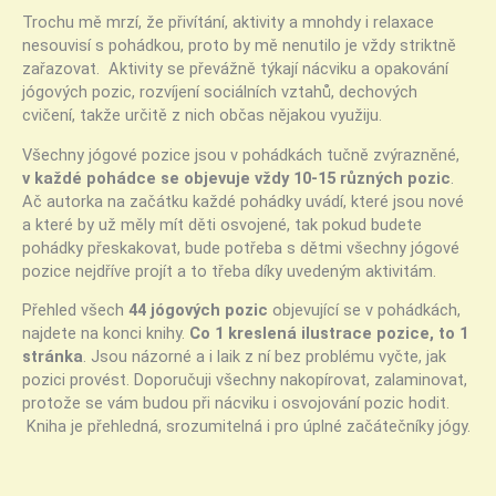
Trochu mě mrzí, že přivítání, aktivity a mnohdy i relaxace
nesouvisí s pohádkou, proto by mě nenutilo je vždy striktně
zařazovat. Aktivity se převážně týkají nácviku a opakování
jógových pozic, rozvíjení sociálních vztahů, dechových
cvičení, takže určitě z nich občas nějakou využiju.
Všechny jógové pozice jsou v pohádkách tučně zvýrazněné,
v každé pohádce se objevuje vždy 10-15 různých pozic
.
Ač autorka na začátku každé pohádky uvádí, které jsou nové
a které by už měly mít děti osvojené, tak pokud budete
pohádky přeskakovat, bude potřeba s dětmi všechny jógové
pozice nejdříve projít a to třeba díky uvedeným aktivitám.
Přehled všech
44 jógových pozic
objevující se v pohádkách,
najdete na konci knihy.
Co 1 kreslená ilustrace pozice, to 1
stránka
. Jsou názorné a i laik z ní bez problému vyčte, jak
pozici provést. Doporučuji všechny nakopírovat, zalaminovat,
protože se vám budou při nácviku i osvojování pozic hodit.
Kniha je přehledná, srozumitelná i pro úplné začátečníky jógy.