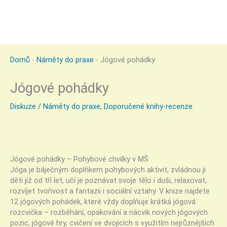
Domů
-
Náměty do praxe
-
Jógové pohádky
Jógové pohádky
Diskuze
/
Náměty do praxe
,
Doporučené knihy-recenze
Jógové pohádky – Pohybové chvilky v MŠ
Jóga je báječným doplňkem pohybových aktivit, zvládnou ji
děti již od tří let, učí je poznávat svoje tělo i duši, relaxovat,
rozvíjet tvořivost a fantazii i sociální vztahy. V knize najdete
12 jógových pohádek, které vždy doplňuje krátká jógová
rozcvička – rozběhání, opakování a nácvik nových jógových
pozic, jógové hry, cvičení ve dvojicích s využitím nejrůznějších