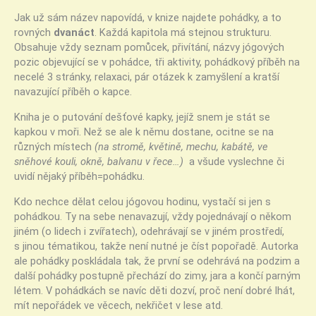
Jak už sám název napovídá, v knize najdete pohádky, a to
rovných
dvanáct
. Každá kapitola má stejnou strukturu.
Obsahuje vždy seznam pomůcek, přivítání, názvy jógových
pozic objevující se v pohádce, tři aktivity, pohádkový příběh na
necelé 3 stránky, relaxaci, pár otázek k zamyšlení a kratší
navazující příběh o kapce.
Kniha je o putování dešťové kapky, jejíž snem je stát se
kapkou v moři. Než se ale k němu dostane, ocitne se na
různých místech
(na stromě, květině, mechu, kabátě, ve
sněhové kouli, okně, balvanu v řece…)
a všude vyslechne či
uvidí nějaký příběh=pohádku.
Kdo nechce dělat celou jógovou hodinu, vystačí si jen s
pohádkou. Ty na sebe nenavazují, vždy pojednávají o někom
jiném (o lidech i zvířatech), odehrávají se v jiném prostředí,
s jinou tématikou, takže není nutné je číst popořadě. Autorka
ale pohádky poskládala tak, že první se odehrává na podzim a
další pohádky postupně přechází do zimy, jara a končí parným
létem. V pohádkách se navíc děti dozví, proč není dobré lhát,
mít nepořádek ve věcech, nekřičet v lese atd.