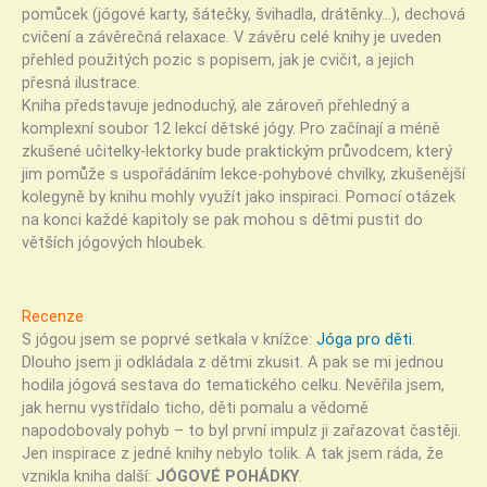
pomůcek (jógové karty, šátečky, švihadla, drátěnky…), dechová
cvičení a závěrečná relaxace. V závěru celé knihy je uveden
přehled použitých pozic s popisem, jak je cvičit, a jejich
přesná ilustrace.
Kniha představuje jednoduchý, ale zároveň přehledný a
komplexní soubor 12 lekcí dětské jógy. Pro začínají a méně
zkušené učitelky-lektorky bude praktickým průvodcem, který
jim pomůže s uspořádáním lekce-pohybové chvilky, zkušenější
kolegyně by knihu mohly využít jako inspiraci. Pomocí otázek
na konci každé kapitoly se pak mohou s dětmi pustit do
větších jógových hloubek.
Recenze
S jógou jsem se poprvé setkala v knížce:
Jóga pro děti
.
Dlouho jsem ji odkládala z dětmi zkusit. A pak se mi jednou
hodila jógová sestava do tematického celku. Nevěřila jsem,
jak hernu vystřídalo ticho, děti pomalu a vědomě
napodobovaly pohyb – to byl první impulz ji zařazovat častěji.
Jen inspirace z jedné knihy nebylo tolik. A tak jsem ráda, že
vznikla kniha další:
JÓGOVÉ POHÁDKY
.