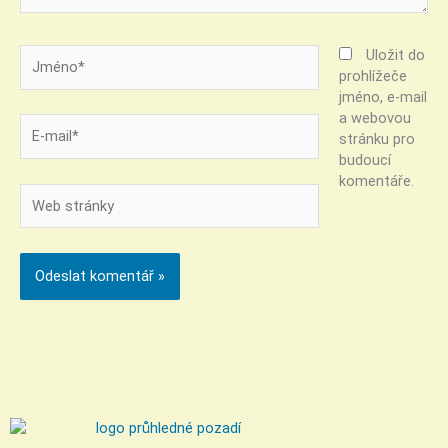
Jméno*
Uložit do
prohlížeče
jméno, e-mail
a webovou
E-
stránku pro
mail*
budoucí
komentáře.
Web
stránky