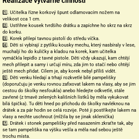
Realizace výtvarné činnosti
1️⃣. Učitelka řízne korkový špunt odlamovacím nožem na
velikost cca 1 cm.
2️⃣. Ustřihne kousek tvrdšího drátku a zapíchne ho skrz na skrz
do korku.
3️⃣. Korek přilepí tavnou pistolí do středu víčka.
4️⃣. Děti si vybírají z pytlíku kousky mechu, který nasbíraly v lese,
muchaljí ho do kuličky a kladou na korek, kam učitelka
vymáčkla lepidlo z tavné pistole. Děti vždy ukazují, kam chtějí
mech přilepit a samy i určují míru, zda jim to stačí nebo chtějí
ještě mech přidat. Cílem je, aby korek nebyl příliš vidět.
5️⃣. Děti venku hledají a trhají rozkvetlé bílé pampelišky
(doporučuju je venku rovnou zafixovat lakem na vlasy, aby se jim
cestou do školky nesfoukla) anebo hledejte odkvetlé, stále
zavřené (z tmavě zelených kališních lístků by měla vykukovat
bílá špička). Tu děti hned po příchodu do školky navléknou na
drátek a za pár hodin se celá rozvije. Poté ji postříkejte lakem na
vlasy a nechte uschnout (mlžila by se jinak sklenička)
7️⃣. Drátek i stonek pampelišky před nasazením zkraťte tak, aby
se tam pampeliška na výšku vešla a měla nad sebou ještě
trochu místa.