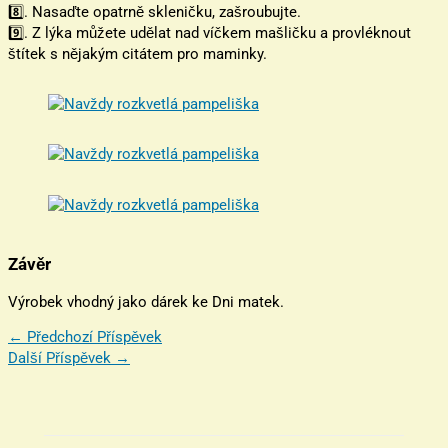
8️⃣. Nasaďte opatrně skleničku, zašroubujte.
9️⃣. Z lýka můžete udělat nad víčkem mašličku a provléknout
štítek s nějakým citátem pro maminky.
Závěr
Výrobek vhodný jako dárek ke Dni matek.
←
Předchozí Příspěvek
Další Příspěvek
→