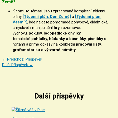
Země?
K tomuto tématu jsou zpracované kompletní týdenní
plány
[Týdenní plán: Den Země]
a
[Týdenní plán:
Vesmír]
, kde najdete pohromadě pohybové, didaktické,
smyslové i manipulační
hry
, rozumovou
výchovu,
pokusy
,
logopedické chvilky
,
tematické
pohádky, hádanky a básničky
,
písničky
s
notami a přímé odkazy na konkrétní
pracovní listy,
grafomotoriku a výtvarné náměty
.
←
Předchozí Příspěvek
Další Příspěvek
→
Další příspěvky