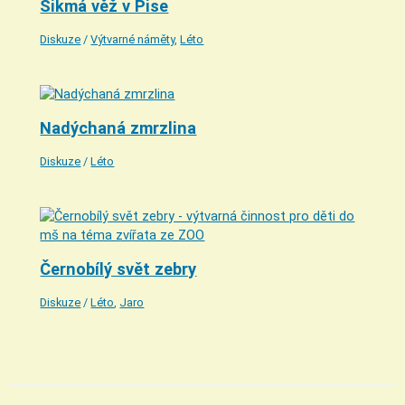
Šikmá věž v Pise
Diskuze
/
Výtvarné náměty
,
Léto
Nadýchaná zmrzlina
Diskuze
/
Léto
Černobílý svět zebry
Diskuze
/
Léto
,
Jaro