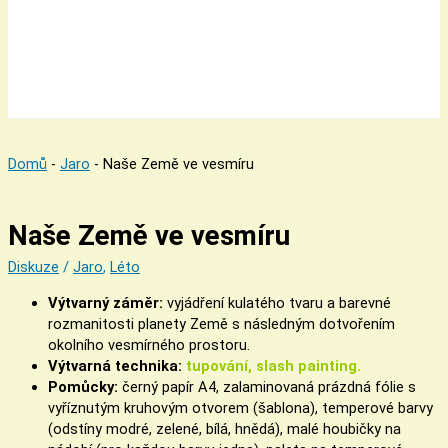
Domů
-
Jaro
-
Naše Země ve vesmíru
Naše Země ve vesmíru
Diskuze
/
Jaro
,
Léto
Výtvarný záměr:
vyjádření kulatého tvaru a barevné
rozmanitosti planety Země s následným dotvořením
okolního vesmírného prostoru.
Výtvarná technika:
tupování, slash painting.
Pomůcky:
černý papír A4, zalaminovaná prázdná fólie s
vyříznutým kruhovým otvorem (šablona), temperové barvy
(odstíny modré, zelené, bílá, hnědá), malé houbičky na