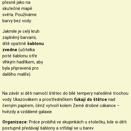
přesně jako na
skutečné mapě
světa. Používáme
barvy bez vody.
Jakmile je celý kruh
zaplněný barvami,
dítě opatrně
šablonu
zvedne
(učitelka
poté šablonu otře
vlhkým hadříkem, aby
byla připravená pro
dalšího malíře).
Na závěr si děti namočí štětec do bílé tempery naředěné trochou
vody. Ukazovákem a prostředníčkem
ťukají do štětce
nad
černým papírem, čímž vytvoří kolem Země drobné cákance –
hvězdy a vzdálené galaxie.
Organizace:
Práce probíhá ve skupinkách u stolečku, kde si děti
postupně předávají šablony a střídají se u barev.