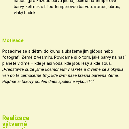
nádobí (pro každou barvu jedna), paleta na temperové
barvy, kelímek s bílou temperovou barvou, štětce, ubrus,
vlhký hadřík.
Motivace
Posadíme se s dětmi do kruhu a ukažeme jim glóbus nebo
fotografii Země z vesmíru. Povídáme si o tom, jaké barvy na naší
planetě vidíme – kde je asi voda, kde jsou lesy a kde souš.
„Představte si, že jsme kosmonauti v raketě a díváme se z okýnka
ven do té černočerné tmy, kde svítí naše krásná barevná Země.
Pojďme si takový pohled dnes společně vykouzlit.“
Realizace
výtvarné