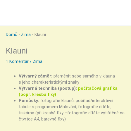
Domů
-
Zima
-
Klauni
Klauni
1 Komentář
/
Zima
Výtvarný záměr:
přeměnit sebe samého v klauna
s jeho charakteristickými znaky
Výtvarná technika (postup):
počítačová grafika
(popř. kresba fixy)
Pomůcky:
fotografie klaunů, počítač/interaktivní
tabule s programem Malování, fotografie dítěte,
tiskárna (při kresbě fixy –fotografie dítěte vytištěné na
čtvrtce A4, barevné fixy)