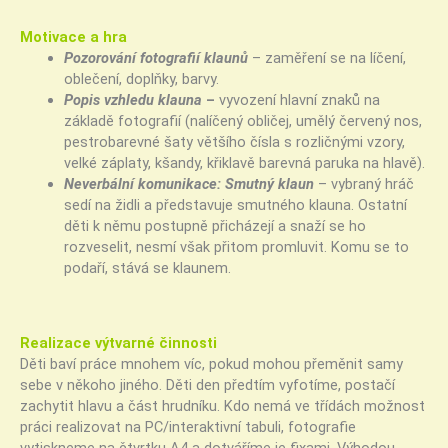
Motivace a hra
Pozorování fotografií klaunů
– zaměření se na líčení,
oblečení, doplňky, barvy.
Popis vzhledu klauna
–
vyvození hlavní znaků na
základě fotografií (nalíčený obličej, umělý červený nos,
pestrobarevné šaty většího čísla s rozličnými vzory,
velké záplaty, kšandy, křiklavě barevná paruka na hlavě).
Neverbální komunikace: Smutný klaun
– vybraný hráč
sedí na židli a představuje smutného klauna. Ostatní
děti k němu postupně přicházejí a snaží se ho
rozveselit, nesmí však přitom promluvit. Komu se to
podaří, stává se klaunem.
Realizace výtvarné činnosti
Děti baví práce mnohem víc, pokud mohou přeměnit samy
sebe v někoho jiného. Děti den předtím vyfotíme, postačí
zachytit hlavu a část hrudníku. Kdo nemá ve třídách možnost
práci realizovat na PC/interaktivní tabuli, fotografie