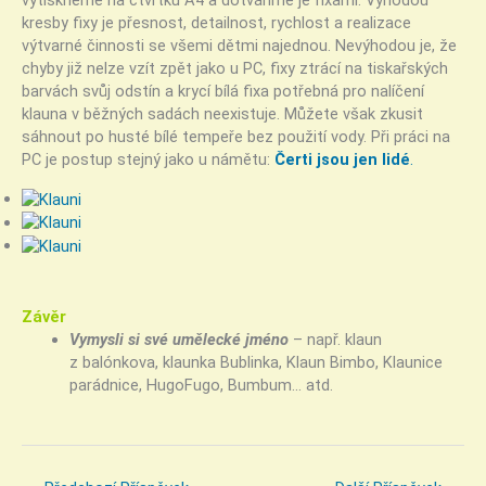
vytiskneme na čtvrtku A4 a dotváříme je fixami. Výhodou
kresby fixy je přesnost, detailnost, rychlost a realizace
výtvarné činnosti se všemi dětmi najednou. Nevýhodou je, že
chyby již nelze vzít zpět jako u PC, fixy ztrácí na tiskařských
barvách svůj odstín a krycí bílá fixa potřebná pro nalíčení
klauna v běžných sadách neexistuje. Můžete však zkusit
sáhnout po husté bílé tempeře bez použití vody. Při práci na
PC je postup stejný jako u námětu:
Čerti jsou jen lidé
.
Závěr
Vymysli si své umělecké jméno
– např. klaun
z balónkova, klaunka Bublinka, Klaun Bimbo, Klaunice
parádnice, HugoFugo, Bumbum… atd.