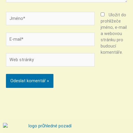
Jméno*
Uložit do
prohlížeče
jméno, e-mail
a webovou
E-
stránku pro
mail*
budoucí
komentáře.
Web
stránky