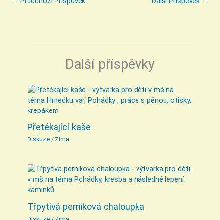
←
Předchozí Příspěvek
Další Příspěvek
→
Další příspěvky
Přetékající kaše
Diskuze
/
Zima
Třpytivá perníková chaloupka
Diskuze
/
Zima