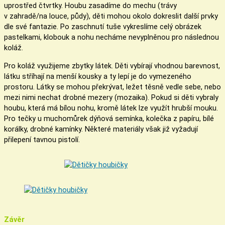
uprostřed čtvrtky. Houbu zasadíme do mechu (trávy
v zahradě/na louce, půdy), děti mohou okolo dokreslit další prvky
dle své fantazie. Po zaschnutí tuše vykreslíme celý obrázek
pastelkami, klobouk a nohu necháme nevyplněnou pro následnou
koláž.
Pro koláž využijeme zbytky látek. Děti vybírají vhodnou barevnost,
látku stříhají na menší kousky a ty lepí je do vymezeného
prostoru. Látky se mohou překrývat, ležet těsně vedle sebe, nebo
mezi nimi nechat drobné mezery (mozaika). Pokud si děti vybraly
houbu, která má bílou nohu, kromě látek lze využít hrubší mouku.
Pro tečky u muchomůrek dýňová semínka, kolečka z papíru, bílé
korálky, drobné kamínky. Některé materiály však již vyžadují
přilepení tavnou pistolí.
Závěr