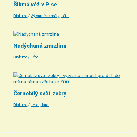
Šikmá věž v Pise
Diskuze
/
Výtvarné náměty
,
Léto
Nadýchaná zmrzlina
Diskuze
/
Léto
Černobílý svět zebry
Diskuze
/
Léto
,
Jaro