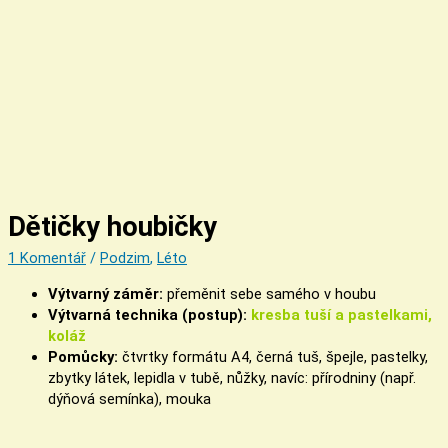
Dětičky houbičky
1 Komentář
/
Podzim
,
Léto
Výtvarný záměr:
přeměnit sebe samého v houbu
Výtvarná technika (postup):
kresba tuší a pastelkami,
koláž
Pomůcky:
čtvrtky formátu A4, černá tuš, špejle, pastelky,
zbytky látek, lepidla v tubě, nůžky, navíc: přírodniny (např.
dýňová semínka), mouka