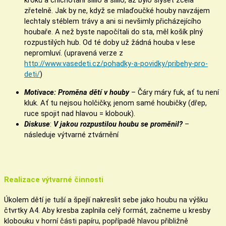
kroků a chichotání sílilo a sílilo, až bylo slyšet zcela
zřetelně. Jak by ne, když se mlaďoučké houby navzájem
lechtaly stéblem trávy a ani si nevšimly přicházejícího
houbaře. A než byste napočítali do sta, měl košík plný
rozpustilých hub. Od té doby už žádná houba v lese
nepromluví. (upravená verze z
http://www.vasedeti.cz/pohadky-a-povidky/pribehy-pro-
deti/
)
Motivace: Proměna dětí v houby
– Čáry máry fuk, ať tu není
kluk. Ať tu nejsou holčičky, jenom samé houbičky (dřep,
ruce spojit nad hlavou = klobouk).
Diskuse
:
V jakou rozpustilou houbu se proměnil?
–
následuje výtvarné ztvárnění
Realizace výtvarné činnosti
Úkolem dětí je tuší a špejlí nakreslit sebe jako houbu na výšku
čtvrtky A4. Aby kresba zaplnila celý formát, začneme u kresby
klobouku v horní části papíru, popřípadě hlavou přibližně