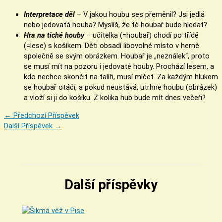
Interpretace děl
– V jakou houbu ses přeměnil? Jsi jedlá
nebo jedovatá houba? Myslíš, že tě houbař bude hledat?
Hra na tiché houby
– učitelka (=houbař) chodí po třídě
(=lese) s košíkem. Děti obsadí libovolné místo v herně
společně se svým obrázkem. Houbař je „neználek“, proto
se musí mít na pozoru i jedovaté houby. Prochází lesem, a
kdo nechce skončit na talíři, musí mlčet. Za každým hlukem
se houbař otáčí, a pokud neustává, utrhne houbu (obrázek)
a vloží si ji do košíku. Z kolika hub bude mít dnes večeři?
←
Předchozí Příspěvek
Další Příspěvek
→
Další příspěvky