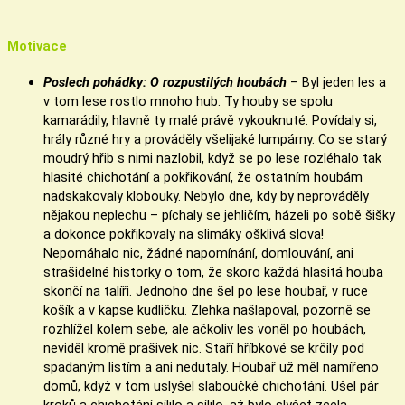
Motivace
Poslech pohádky: O rozpustilých houbách
– Byl jeden les a
v tom lese rostlo mnoho hub. Ty houby se spolu
kamarádily, hlavně ty malé právě vykouknuté. Povídaly si,
hrály různé hry a prováděly všelijaké lumpárny. Co se starý
moudrý hřib s nimi nazlobil, když se po lese rozléhalo tak
hlasité chichotání a pokřikování, že ostatním houbám
nadskakovaly klobouky. Nebylo dne, kdy by neprováděly
nějakou neplechu – píchaly se jehličím, házeli po sobě šišky
a dokonce pokřikovaly na slimáky ošklivá slova!
Nepomáhalo nic, žádné napomínání, domlouvání, ani
strašidelné historky o tom, že skoro každá hlasitá houba
skončí na talíři. Jednoho dne šel po lese houbař, v ruce
košík a v kapse kudličku. Zlehka našlapoval, pozorně se
rozhlížel kolem sebe, ale ačkoliv les voněl po houbách,
neviděl kromě prašivek nic. Staří hříbkové se krčily pod
spadaným listím a ani nedutaly. Houbař už měl namířeno
domů, když v tom uslyšel slaboučké chichotání. Ušel pár