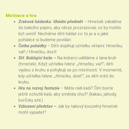
Motivace a hra
Zraková hádanka: Uhádni předmět
– Hrneček zabalíme
do balicího papíru, aby obrys prozrazoval, co by mohlo
být uvnitř. Necháme děti hádat co to je a o jaké
pohádce si budeme povídat.
Četba pohádky
– Děti doplňují učitelku větami: Hrnečku,
vař! / Hrnečku, dost!
SH: Bublající kaše –
Na koberci uděláme z lana kruh
(hrneček). Když učitelka řekne:
„Hrnečku, vař!“
, děti
vyjdou z kruhu a pohybují se po místnosti. V momentě,
kdy učitelka řekne:
„Hrnečku, dost!“
, se děti vrátí do
kruhu.
Hra na rozvoj fantazie
– Máte rádi kaši? Čím byste
ještě ochutili kaši, aby změnila chuť? (kakao, jahody,
borůvky atd.)
Vzbuzení představ –
Jak by takový kouzelný hrneček
mohl vypadat?