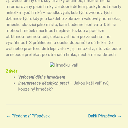
Zpravidla druhý den, kdy čtvrtky oschnou, nakreslíme na
mramorovaný papír hrnky. Je dobré dětem poskytnout náčrty
několika typů hrnků – soudkových, kulatých, zvonovitých,
džbánovitých, kdy je u každého zobrazen válcovitý horní okraj
hrnečku sloužící jako místo, kam budeme lepit vatu. Děti si
mohou hrneček načrtnout nejdříve tužkou a posléze
obtáhnout černou tuší, dekorovat ho a po zaschnutí ho
vystřihnout. S průhledem u ouška dopomůže učitelka. Do
oválného prostoru děti lepí vatu – její množství, i to zda bude
či nebude přetékat po stranách hrnku, necháme na dětech.
Závěr
Vyfocení dětí s hrnečkem
Interpretace dětských prací
– Jakou kaši vaří tvůj
kouzelný hrneček?
←
Předchozí Příspěvek
Další Příspěvek
→