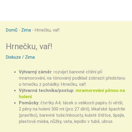
Domů
-
Zima
-
Hrnečku, vař!
Hrnečku, vař!
Diskuze
/
Zima
Výtvarný záměr
: rozvíjet barevné cítění při
mramorování, na tónovaný podklad zobrazit představu
o hrnečku z pohádky: Hrnečku, vař!
Výtvarná technika/postup:
mramorování pěnou na
holení
Pomůcky
: čtvrtky A4, tácek o velikosti papíru či větší,
2 pěny na holení 300 ml (pro 27 dětí), lékařské špachtle
(pravítko), barevné tuše/inkousty, kulaté štětce, špejle,
plastová miska, nůžky, vata, lepidlo v tubě, ubrus