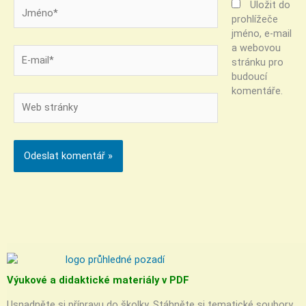
Jméno*
Uložit do
prohlížeče
jméno, e-mail
a webovou
E-
stránku pro
mail*
budoucí
komentáře.
Web
stránky
Výukové a didaktické materiály v PDF
Usnadněte si přípravu do školky. Stáhněte si tematické soubory