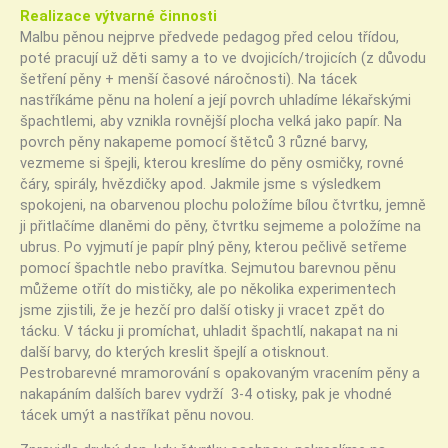
Realizace výtvarné činnosti
Malbu pěnou nejprve předvede pedagog před celou třídou,
poté pracují už děti samy a to ve dvojicích/trojicích (z důvodu
šetření pěny + menší časové náročnosti). Na tácek
nastříkáme pěnu na holení a její povrch uhladíme lékařskými
špachtlemi, aby vznikla rovnější plocha velká jako papír. Na
povrch pěny nakapeme pomocí štětců 3 různé barvy,
vezmeme si špejli, kterou kreslíme do pěny osmičky, rovné
čáry, spirály, hvězdičky apod. Jakmile jsme s výsledkem
spokojeni, na obarvenou plochu položíme bílou čtvrtku, jemně
ji přitlačíme dlaněmi do pěny, čtvrtku sejmeme a položíme na
ubrus. Po vyjmutí je papír plný pěny, kterou pečlivě setřeme
pomocí špachtle nebo pravítka. Sejmutou barevnou pěnu
můžeme otřít do mističky, ale po několika experimentech
jsme zjistili, že je hezčí pro další otisky ji vracet zpět do
tácku. V tácku ji promíchat, uhladit špachtlí, nakapat na ni
další barvy, do kterých kreslit špejlí a otisknout.
Pestrobarevné mramorování s opakovaným vracením pěny a
nakapáním dalších barev vydrží 3-4 otisky, pak je vhodné
tácek umýt a nastříkat pěnu novou.