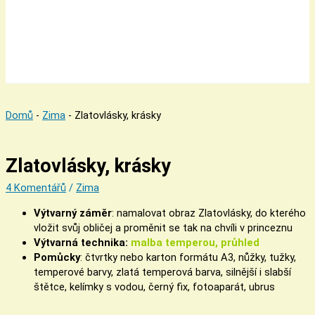
Domů
-
Zima
-
Zlatovlásky, krásky
Zlatovlásky, krásky
4 Komentářů
/
Zima
Výtvarný záměr
: namalovat obraz Zlatovlásky, do kterého
vložit svůj obličej a proměnit se tak na chvíli v princeznu
Výtvarná technika:
malba temperou, průhled
Pomůcky
: čtvrtky nebo karton formátu A3, nůžky, tužky,
temperové barvy, zlatá temperová barva, silnější i slabší
štětce, kelímky s vodou, černý fix, fotoaparát, ubrus