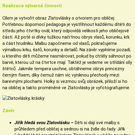
Realizace výtvarné činnosti
Cílem je vytvořit obraz Zlatovlásky s otvorem pro obličej.
Potřebnou dopomocí pedagoga je vystřihnout každému dítěti do
středu jeho čtvrtky ovál, který odpovídá velikosti jeho obličejové
části. Až poté si dívky tužkou načrtnou obrys vlasů, korunku, krk
a část hrudníku. Malbu započneme od vlasů, pokračujeme
výmalbou krku, šatů, korunky a detailů. Na závěr vyplníme pozadí,
u kterého děti můžeme nasměrovat, pokud by chtěly sáhnout po
barvě, kterou už na čtvrtce mají. Taktéž je vedeme ve střídání síly
štětců. Jakmile tempera uschne, obtáhneme obrys princezny
černým fixem, díky čemuž nám víc vyniknou přechody mezi
barevnými plochami. Holky si vezmou svůj obrázek, přiloží si ho
na obličej a takto proměněné ve Zlatovlásky je vyfotografujeme.
Závěr
Jiřík hledá svou Zlatovlásku
–
Děti si dají své malby s
průhledem před obličej a sednou si na židle do řady. Jiřík