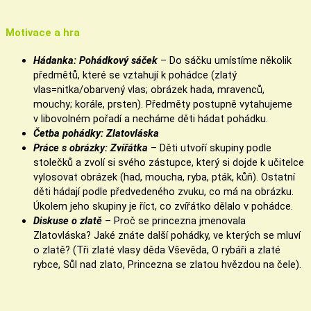
Motivace
a hra
Hádanka: Pohádkový sáček
– Do sáčku umístíme několik
předmětů, které se vztahují k pohádce (zlatý
vlas=nitka/obarvený vlas; obrázek hada, mravenců,
mouchy; korále, prsten). Předměty postupně vytahujeme
v libovolném pořadí a necháme děti hádat pohádku.
Četba pohádky: Zlatovláska
Práce s obrázky: Zvířátka
– Děti utvoří skupiny podle
stolečků a zvolí si svého zástupce, který si dojde k učitelce
vylosovat obrázek (had, moucha, ryba, pták, kůň). Ostatní
děti hádají podle předvedeného zvuku, co má na obrázku.
Úkolem jeho skupiny je říct, co zvířátko dělalo v pohádce.
Diskuse o zlatě
– Proč se princezna jmenovala
Zlatovláska? Jaké znáte další pohádky, ve kterých se mluví
o zlatě? (Tři zlaté vlasy děda Vševěda, O rybáři a zlaté
rybce, Sůl nad zlato, Princezna se zlatou hvězdou na čele).