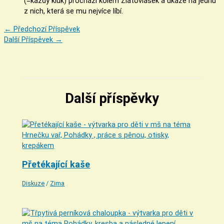
(=každý kluk) prochází kolem Zlatovlásek a ukáže na jednu
z nich, která se mu nejvíce líbí.
←
Předchozí Příspěvek
Další Příspěvek
→
Další příspěvky
Přetékající kaše
Diskuze
/
Zima