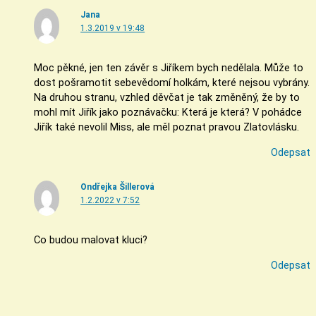
Jana
1.3.2019 v 19:48
Moc pěkné, jen ten závěr s Jiříkem bych nedělala. Může to
dost pošramotit sebevědomí holkám, které nejsou vybrány.
Na druhou stranu, vzhled děvčat je tak změněný, že by to
mohl mít Jiřík jako poznávačku: Která je která? V pohádce
Jiřík také nevolil Miss, ale měl poznat pravou Zlatovlásku.
Odepsat
Ondřejka Šillerová
1.2.2022 v 7:52
Co budou malovat kluci?
Odepsat