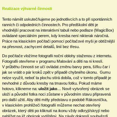
Realizace výtvarné činnosti
Tento námět uskutečňujeme po jednotlivcích a to při spontánních
ranních či odpoledních činnostech. Pro předškolní děti je
vhodnější pracovat na interaktivní tabuli nebo podlaze (MagicBox)
ovládané speciálním perem, kdy kresba není nikterak náročná.
Práce na klasickém počítači pomocí počítačové myši je obtížnější
na přesnost, zachycení detailů, linií bez třesu.
Do počítače vložíme fotografii noční oblohy staženou z internetu.
Fotografii otevřeme v programu Malování a děti na ni kreslí.
V průběhu činnosti se učí ovládat změnu barvy pera, šířku čar i
jak se vrátit o pár kroků zpět v případě chybného úkonu. Gumu
nelze využít, neboť ta plochu stírá dobíla, což v tomto případě je
nevhodné z důvodu kresby na tmavou fotku. Pokud máme
hotovo, klikneme na:
uložit jako
… Nově vytvořený obrázek se
uloží a původní fotka noci zůstane v původním stavu připravená
pro další užití. Aby děti měly představu o podobě Rákosníčka,
v klasickém prohlížeči fotografií můžeme nechat otevřený
obrázek, který děti po kliknutí na ikonu vždy odkryjí/skryjí nebo
nahlížet na již obrázek vytištěný. Na závěr dokreslí souhvězdí,