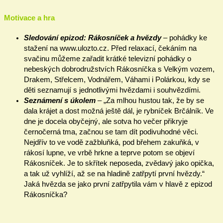
Motivace a hra
Sledování epizod: Rákosníček a hvězdy
– pohádky ke
stažení na www.ulozto.cz. Před relaxací, čekáním na
svačinu můžeme zařadit krátké televizní pohádky o
nebeských dobrodružstvích Rákosníčka s Velkým vozem,
Drakem, Střelcem, Vodnářem, Váhami i Polárkou, kdy se
děti seznamují s jednotlivými hvězdami i souhvězdími.
Seznámení s úkolem
–
„Za mlhou hustou tak, že by se
dala krájet a dost možná ještě dál, je rybníček Brčálník. Ve
dne je docela obyčejný, ale sotva ho večer přikryje
černočerná tma, začnou se tam dít podivuhodné věci.
Nejdřív to ve vodě zažbluňká, pod břehem zakuňká, v
rákosí lupne, ve vrbě hrkne a teprve potom se objeví
Rákosníček. Je to skřítek neposeda, zvědavý jako opička,
a tak už vyhlíží, až se na hladině zatřpytí první hvězdy.“
Jaká hvězda se jako první zatřpytila vám v hlavě z epizod
Rákosníčka?