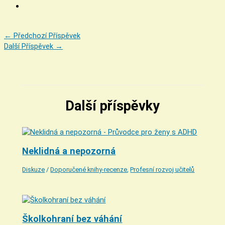
←
Předchozí Příspěvek
Další Příspěvek
→
Další příspěvky
Neklidná a nepozorná
Diskuze
/
Doporučené knihy-recenze
,
Profesní rozvoj učitelů
Školkohraní bez váhání