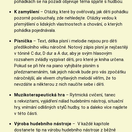
pohádkách se na pozadí objevuje téma spjaté s hudbou.
K zamyšlení
– Otázky, které by ověřovaly, jak děti pohádku
pozorně poslouchaly, zde nehledejte. Otázky vedou k
přemýšlení o lidských vlastnostech a chování, o kterých
pohádka pojednávala.
Písnička
– Text, délka písní i melodie nejsou pro děti
předškolního věku náročné. Notový zápis písní je nejčastěji
v tónině C dur, D dur a A dur, aby je svým hlasovým
rozsahem zvládly vyzpívat děti, pro které je kniha určena.
Pokud se při hře na piano vyhýbáte písním s
předznamenáním, tak jejich nácvik bude pro vás zpočátku
náročnější, ale vlivem chytlavých melodií věřím, že to
nevzdáte a některou z nich naučíte sebe i děti.
Muzikoterapeutická hra
– Rytmická cvičení, tanec
s rekvizitami, vyjádření nálad hudebními nástroji, situační
hry, vnímání odlišných stylů hudby, to a daleko více najdete
v této části.
Výroba hudebního nástroje
– V každé kapitole
dostanete tip na výrobu hudebního nástroje z běžně