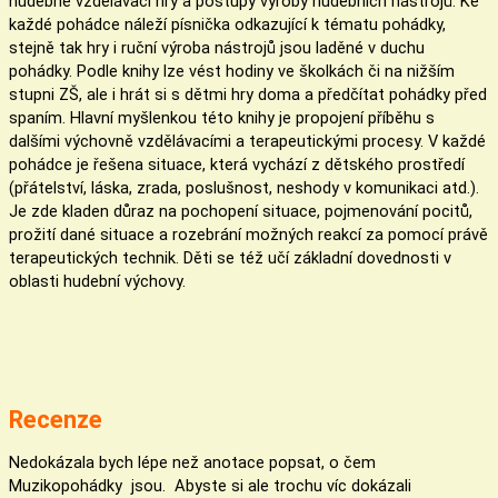
hudebně vzdělávací hry a postupy výroby hudebních nástrojů. Ke
každé pohádce náleží písnička odkazující k tématu pohádky,
stejně tak hry i ruční výroba nástrojů jsou laděné v duchu
pohádky. Podle knihy lze vést hodiny ve školkách či na nižším
stupni ZŠ, ale i hrát si s dětmi hry doma a předčítat pohádky před
spaním. Hlavní myšlenkou této knihy je propojení příběhu s
dalšími výchovně vzdělávacími a terapeutickými procesy. V každé
pohádce je řešena situace, která vychází z dětského prostředí
(přátelství, láska, zrada, poslušnost, neshody v komunikaci atd.).
Je zde kladen důraz na pochopení situace, pojmenování pocitů,
prožití dané situace a rozebrání možných reakcí za pomocí právě
terapeutických technik. Děti se též učí základní dovednosti v
oblasti hudební výchovy.
Recenze
Nedokázala bych lépe než anotace popsat, o čem
Muzikopohádky jsou. Abyste si ale trochu víc dokázali