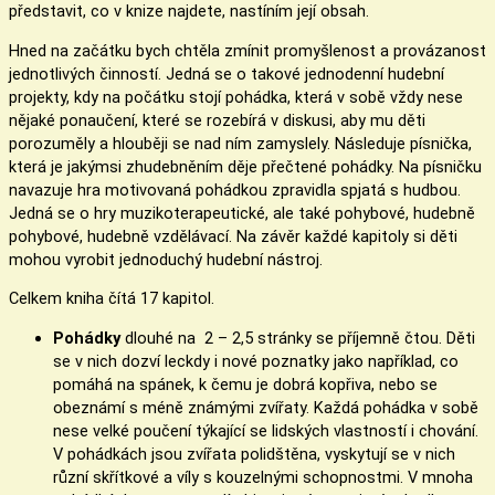
představit, co v knize najdete, nastíním její obsah.
Hned na začátku bych chtěla zmínit promyšlenost a provázanost
jednotlivých činností. Jedná se o takové jednodenní hudební
projekty, kdy na počátku stojí pohádka, která v sobě vždy nese
nějaké ponaučení, které se rozebírá v diskusi, aby mu děti
porozuměly a hlouběji se nad ním zamyslely. Následuje písnička,
která je jakýmsi zhudebněním děje přečtené pohádky. Na písničku
navazuje hra motivovaná pohádkou zpravidla spjatá s hudbou.
Jedná se o hry muzikoterapeutické, ale také pohybové, hudebně
pohybové, hudebně vzdělávací. Na závěr každé kapitoly si děti
mohou vyrobit jednoduchý hudební nástroj.
Celkem kniha čítá 17 kapitol.
Pohádky
dlouhé na 2 – 2,5 stránky se příjemně čtou. Děti
se v nich dozví leckdy i nové poznatky jako například, co
pomáhá na spánek, k čemu je dobrá kopřiva, nebo se
obeznámí s méně známými zvířaty. Každá pohádka v sobě
nese velké poučení týkající se lidských vlastností i chování.
V pohádkách jsou zvířata polidštěna, vyskytují se v nich
různí skřítkové a víly s kouzelnými schopnostmi. V mnoha