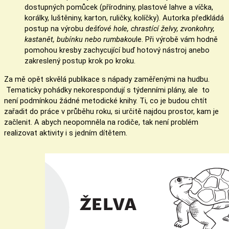
dostupných pomůcek (přírodniny, plastové lahve a víčka,
korálky, luštěniny, karton, ruličky, kolíčky). Autorka předkládá
postup na výrobu
dešťové hole, chrastící želvy, zvonkohry,
kastanět, bubínku nebo rumbakou
le. Při výrobě vám hodně
pomohou kresby zachycující buď hotový nástroj anebo
zakreslený postup krok po kroku.
Za mě opět skvělá publikace s nápady zaměřenými na hudbu.
Tematicky pohádky nekorespondují s týdenními plány, ale to
není podmínkou žádné metodické knihy. Ti, co je budou chtít
zařadit do práce v průběhu roku, si určitě najdou prostor, kam je
začlenit. A abych neopomněla na rodiče, tak není problém
realizovat aktivity i s jedním dítětem.