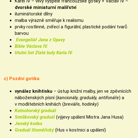
Karel IV – vlivy vyspělé francouzské gotiky + Václav IV –
dvorské miniaturní malířství
iluminátorské dílny
malba výrazně směřuje k realismu
prvky rostlinné, zvířecí a figurální; plastické podání tvarů
barvou
Evangeliář Jana z Opavy
Bible Václava IV.
titulní list Zlaté buly Karla IV.
c) Pozdní gotika
vynález knihtisku
– ústup knižní malby, jen ve zpěvnících
náboženských písní (
kancionály, graduály, antifonáře
) a
v modlitebních knihách (
breviáře, hodinky
)
Kutnohorský graduál
Smíškovský graduál
(výjevy upálení Mistra Jana Husa)
Jenský kodex
Graduál litoměřický
(Hus v kostnici a upálení)