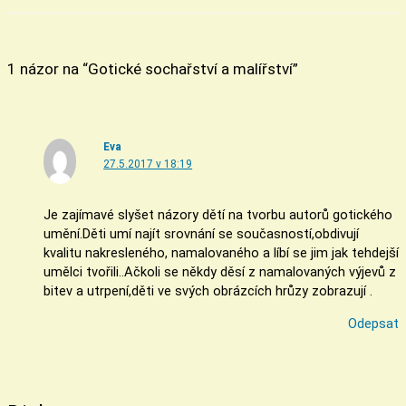
1 názor na “Gotické sochařství a malířství”
Eva
27.5.2017 v 18:19
Je zajímavé slyšet názory dětí na tvorbu autorů gotického
umění.Děti umí najít srovnání se současností,obdivují
kvalitu nakresleného, namalovaného a líbí se jim jak tehdejší
umělci tvořili..Ačkoli se někdy děsí z namalovaných výjevů z
bitev a utrpení,děti ve svých obrázcích hrůzy zobrazují .
Odepsat