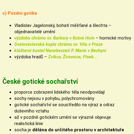
c) Pozdní gotika
Vladislav Jagelonský, bohatí měšťané a šlechta –
objednavatelé umění
výzdoba chrámu sv. Barbory v Kutné Hoře
– hornické motivy
Svatováclavská kaple chrámu sv. Víta v Praze
klášterní kostel Nanebevzetí P. Marie v Bechyni
výzdoba hradů –
Zvíkov, Žirovnice, Písek
…
České gotické sochařství
proporce zobrazení lidského těla neodpovídají
sochy nejsou v pohybu, polychromovány
gotické sochařství se soustředilo na výraz a odraz
duševního vztahu
až v pozdně gotickém umění se výrazně objevuje
realistická linie
socha je
dělána do určitého prostoru v architektuře