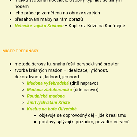
nosem
jeho práce je zaměřena na obrazy svatých
přesahování malby na rám obrazů
Nebeské vojsko Kristovo
– Kaple sv. Kříže na Karlštejně
MISTR TŘEBOŇSKÝ
metoda šerosvitu, snaha řešit perspektivně prostor
tvorba krásných madon – idealizace, lyričnost,
dekorativnost, ladnost, jemnost
Madona vyšebrodská
(dítě napravo)
Madona zlatokorunská
(dítě nalevo)
Roudnická madona
Zmrtvýchvstání Krista
Kristus na hoře Olivetské
objevuje se doprovodný děj = jde k realismu
postavy splývají s pozadím, pozadí = červené