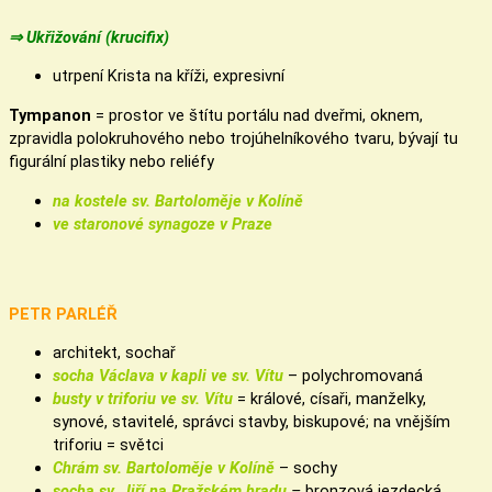
⇒ Ukřižování (krucifix)
utrpení Krista na kříži, expresivní
Tympanon
= prostor ve štítu portálu nad dveřmi, oknem,
zpravidla polokruhového nebo trojúhelníkového tvaru, bývají tu
figurální plastiky nebo reliéfy
na kostele sv. Bartoloměje v Kolíně
ve staronové synagoze v Praze
PETR PARLÉŘ
architekt, sochař
socha Václava v kapli ve sv. Vítu
– polychromovaná
busty v triforiu ve sv. Vítu
= králové, císaři, manželky,
synové, stavitelé, správci stavby, biskupové; na vnějším
triforiu = světci
Chrám sv. Bartoloměje v Kolíně
– sochy
socha sv. Jiří na Pražském hradu
–
bronzová jezdecká