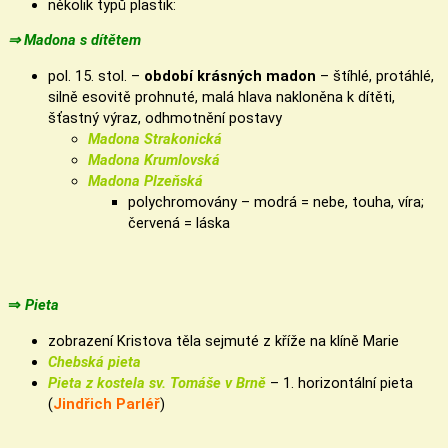
několik typů plastik:
⇒ Madona s dítětem
pol. 15. stol. –
období krásných madon
– štíhlé, protáhlé,
silně esovitě prohnuté, malá hlava nakloněna k dítěti,
šťastný výraz, odhmotnění postavy
Madona Strakonická
Madona Krumlovská
Madona Plzeňská
polychromovány – modrá = nebe, touha, víra;
červená = láska
⇒
Pieta
zobrazení Kristova těla sejmuté z kříže na klíně Marie
Chebská pieta
Pieta z kostela sv. Tomáše v Brně
– 1. horizontální pieta
(
Jindřich Parléř
)