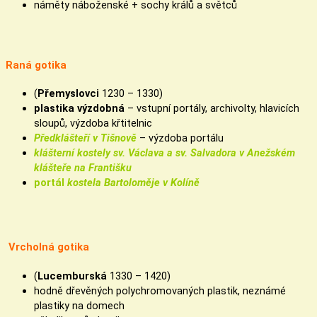
náměty náboženské + sochy králů a světců
Raná gotika
(
Přemyslovci
1230 – 1330)
plastika výzdobná
– vstupní portály, archivolty, hlavicích
sloupů, výzdoba křtitelnic
Předklášteří v Tišnově
– výzdoba portálu
klášterní kostely sv. Václava a sv. Salvadora v Anežském
klášteře na Františku
portál
kostela
Bartoloměje v Kolíně
Vrcholná gotika
(
Lucemburská
1330 – 1420)
hodně dřevěných polychromovaných plastik, neznámé
plastiky na domech