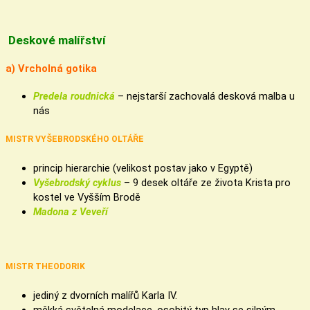
Deskové malířství
a) Vrcholná gotika
Predela roudnická
– nejstarší zachovalá desková malba u
nás
MISTR VYŠEBRODSKÉHO OLTÁŘE
princip hierarchie (velikost postav jako v Egyptě)
Vyšebrodský cyklus
– 9 desek oltáře ze života Krista pro
kostel ve Vyšším Brodě
Madona z Veveří
MISTR THEODORIK
jediný z dvorních malířů Karla IV.
měkká světelná modelace, osobitý typ hlav se silným