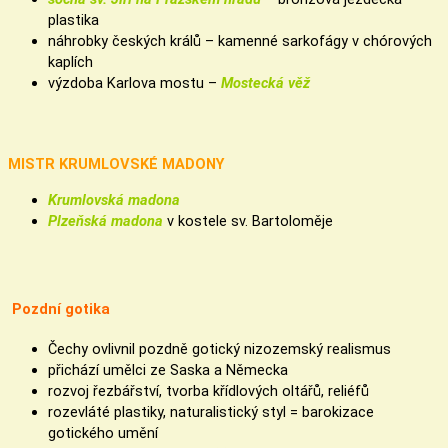
plastika
náhrobky českých králů – kamenné sarkofágy v chórových
kaplích
výzdoba Karlova mostu –
Mostecká věž
MISTR KRUMLOVSKÉ MADONY
Krumlovská madona
Plzeňská madona
v kostele sv. Bartoloměje
Pozdní gotika
Čechy ovlivnil pozdně gotický nizozemský realismus
přichází umělci ze Saska a Německa
rozvoj řezbářství, tvorba křídlových oltářů, reliéfů
rozevláté plastiky, naturalistický styl = barokizace
gotického umění