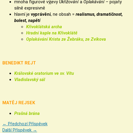
mnoha figurové výjevy
Ukřižování
a
Oplakávání
– pojaty
silně expresivně
hlavní je
vyprávění
, ne obsah =
realismus, dramatičnost,
bolest, napětí
Křivoklátská archa
Hradní kaple na Křivoklátě
Oplakávání Krista ze Žebráku, ze Zvíkova
BENEDIKT REJT
Královské oratorium ve sv. Vítu
Vladislavský sál
MATĚJ REJSEK
Prašná brána
←
Předchozí Příspěvek
Další Příspěvek
→