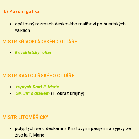
b) Pozdní gotika
opětovný rozmach deskového malířství po husitských
válkách
MISTR KŘIVOKLÁDSKÉHO OLTÁŘE
Křivoklátský oltář
MISTR SVATOJIŘSKÉHO OLTÁŘE
triptych Smrt P. Marie
Sv. Jiří s drakem
(1. obraz krajiny)
MISTR LITOMĚŘICKÝ
polyptych se 6 deskami s Kristovými pašijemi a výjevy ze
života P. Marie