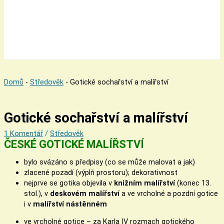
Domů
-
Středověk
-
Gotické sochařství a malířství
Gotické sochařství a malířství
1 Komentář
/
Středověk
ČESKÉ GOTICKÉ MALÍŘSTVÍ
bylo svázáno s předpisy (co se může malovat a jak)
zlacené pozadí (výplň prostoru); dekorativnost
nejprve se gotika objevila v
knižním malířství
(konec 13.
stol.), v
deskovém malířství
a ve vrcholné a pozdní gotice
i v
malířství nástěnném
ve vrcholné gotice – za Karla IV rozmach gotického