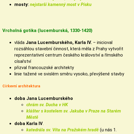
mosty:
nejstarší kamenný most v Písku
Vrcholná gotika (lucemburská, 1330-1420)
vláda
Jana Lucemburského, Karla IV.
– inicioval
rozsáhlou stavební činnost, která měla z Prahy vytvořit
reprezentativní centrum českého království a římského
císařství
přizval francouzské architekty
linie tažené ve svislém směru vysoko, převýšené stavby
Církevní architektura
doba Jana Lucemburského
chrám sv. Ducha v HK
klášter s
kostelem sv. Jakuba v Praze na Starém
Městě
doba Karla IV
.
katedrála sv. Víta na Pražském hradě
(u nás 1.