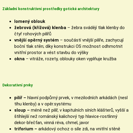
Základní konstruktivní prostředky gotické architektury
lomený oblouk
žebrová (křížová) klenba
– žebra svádějí tlak klenby do
čtyř rohových pilířů
vnější opěrný systém
– součástí vnější pilíře, zachycují
boční tlak stěn; díky konstrukci OS možnost odhmotnit
vnitřní prostor a vést stavbu do výšky
okna
– vitráže, rozety, oblouky oken vyplňuje kružba
Dekorativní prvky
pilíř –
hlavní podpůrný prvek, v mezilodních arkádách (nesl
tíhu klenby) a v opěr.systému
sloup –
méně než pilíř, v kapitulních síních klášterů, vyšší a
štíhlejší než románský kalichový typ hlavice-rostlinný
dekor-břečťan, vinná réva, chmel, javor
triforium –
arkádový ochoz o síle zdi, na vnitřní stěně