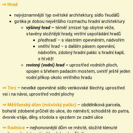
⇒ Hrad
nejvýznamnější typ světské architektury, sídlo feudálů
gotika je dobou největšího rozmachu hradní architektury
výšinný hrad –
téměř zmizel typ obytné věže,
stavěny složitější hrady, vnitřní uspořádání hradů
předhradí –
s vlastním opevněním, nádvořím
vnitřní hrad –
s dalším pásem opevnění,
nádvořím, zdobný hradní palác s hradní kaplí,
s hl.věží
rovinný (vodní) hrad –
uprostřed vodních ploch,
spojen s břehem padacím mostem, uvnitř ještě jeden
vodní příkop okolo vnitřního hradu
⇒ Tvrz
–
nevelké opevněné sídlo venkovské šlechty, uprostřed
vsi i na návsi, uprostřed vodní plochy
⇒ Měšťanský dům (městský palác)
– obdélníková parcela,
bohatě zdobené průčelí do ulice, do náměstí, schodiště do patra,
dvorek-stáje, dílny, stodola s vjezdem ze zadní ulice
⇒ Radnice
–
nejhonosnější dům ve městě, složitě klenuté