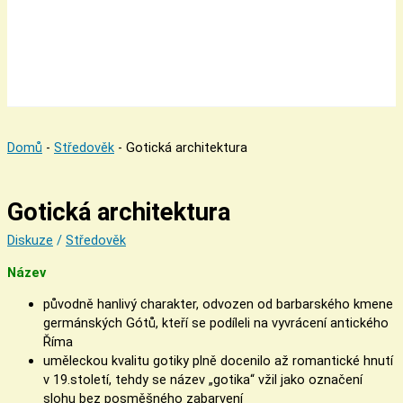
Domů
-
Středověk
-
Gotická architektura
Gotická architektura
Diskuze
/
Středověk
Název
původně hanlivý charakter, odvozen od barbarského kmene
germánských Gótů, kteří se podíleli na vyvrácení antického
Říma
uměleckou kvalitu gotiky plně docenilo až romantické hnutí
v 19.století, tehdy se název „gotika“ vžil jako označení
slohu bez posměšného zabarvení