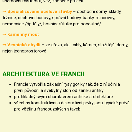
sněmovní místnosti, věž, zdobené průčelí
⇒ Specializované účelové stavby
–
obchodní domy, sklady,
tržnice, cechovní budovy, správní budovy, banky, mincovny,
nemocnice /špitály/, hospice/útulky pro pocestné/
⇒ Kamenný most
⇒ Vesnická obydlí
– ze dřeva, ale i cihly, kámen, složitější domy,
nejen jednoprostorové
ARCHITEKTURA VE FRANCII
Francie vytvořila základní rysy gotiky tak, že z ní učinila
první původní a svébytný sloh od zániku antiky
protikladný svým charakterem antické architektuře
všechny konstruktivní a dekorativní prvky jsou typické právě
pro většinu francouzských staveb