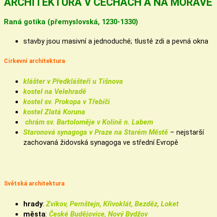
ARCHITEKTURA V ČECHÁCH A NA MORAVĚ
Raná gotika
(přemyslovská, 1230-1330)
stavby jsou masivní a jednoduché; tlusté zdi a pevná okna
Církevní architektura
klášter v Předklášteří u Tišnova
kostel na Velehradě
kostel sv. Prokopa v Třebíči
kostel Zlatá Koruna
chrám sv. Bartoloměje v Kolíně n. Labem
Staronová synagoga v Praze na Starém Městě
– nejstarší
zachovaná židovská synagoga ve střední Evropě
Světská architektura
hrady
:
Zvíkov, Pernštejn, Křivoklát, Bezděz, Loket
města
:
České Budějovice, Nový Bydžov