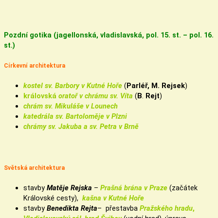
Pozdní gotika (jagellonská, vladislavská, pol. 15. st. – pol. 16.
st.)
Církevní architektura
kostel sv. Barbory v Kutné Hoře
(
Parléř, M. Rejsek
)
královská
oratoř v chrámu sv. Víta
(
B
.
Rejt
)
chrám sv. Mikuláše v Lounech
katedrála sv. Bartoloměje v Plzni
chrámy sv. Jakuba a sv. Petra v Brně
Světská architektura
stavby
Matěje Rejska
–
Prašná brána v Praze
(začátek
Královské cesty),
kašna v Kutné Hoře
stavby
Benedikta Rejta
– přestavba
Pražského hradu
,