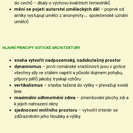
do cechů – dbaly o výchovu kvalitních řemeslníků
mění se pojetí autorství uměleckých děl
–
poprvé od
antiky vystupují umělci z anonymity→ společenské uznání
umělců
HLAVNÍ PRINCIPY GOTICKÉ ARCHITEKTURY
snaha vytvořit nadpozemský, nadskutečný prostor
dynamismus
– proti románské statičnosti jsou v gotice
všechny síly ve stálém napětí a působí dojmem pohybu,
přípory pilířů jakoby tryskají vzhůru
vertikalismus
– stavba tažená do výšky = převažují svislé
linie
maximální odhmotnění zdiva
– zmenšování plochy zdi a
k jejich nahrazení okny
sjednocení vnitřního prostoru
– vytvořit interiér se
zdůrazněním jeho hloubky a výšky