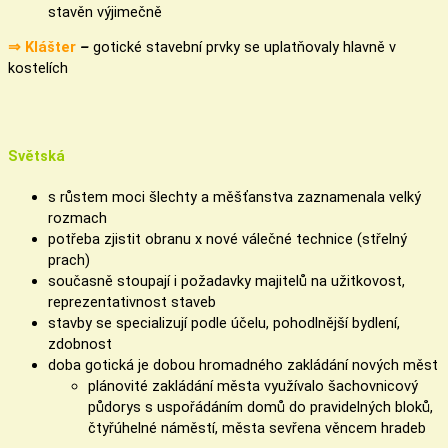
stavěn výjimečně
⇒
Klášter
–
gotické stavební prvky se uplatňovaly hlavně v
kostelích
Světská
s růstem moci šlechty a měšťanstva zaznamenala velký
rozmach
potřeba zjistit obranu x nové válečné technice (střelný
prach)
současně stoupají i požadavky majitelů na užitkovost,
reprezentativnost staveb
stavby se specializují podle účelu, pohodlnější bydlení,
zdobnost
doba gotická je dobou hromadného zakládání nových měst
plánovité zakládání města využívalo šachovnicový
půdorys s uspořádáním domů do pravidelných bloků,
čtyřúhelné náměstí, města sevřena věncem hradeb