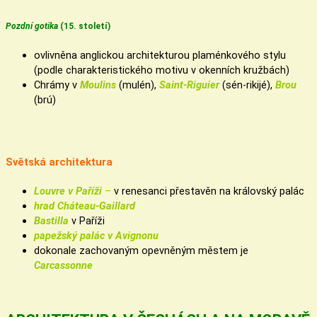
Pozdní gotika
(15. století)
ovlivněna anglickou architekturou plaménkového stylu
(podle charakteristického motivu v okenních kružbách)
Chrámy v
Moulins
(mulén),
Saint-Riguier
(sén-rikijé),
Brou
(brú)
Světská architektura
Louvre v Paříži
–
v renesanci přestavěn na královský palác
hrad Cháteau-Gaillard
Bastilla
v Paříži
papežský palác v Avignonu
dokonale zachovaným opevněným městem je
Carcassonne