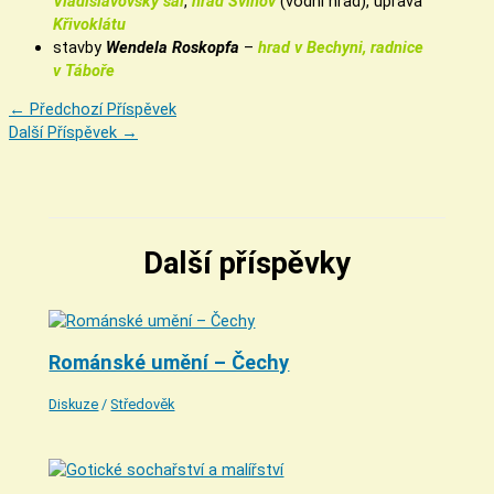
Vladislavovský sál
,
hrad Švihov
(vodní hrad), úprava
Křivoklátu
stavby
Wendela Roskopfa
–
hrad v Bechyni, radnice
v Táboře
←
Předchozí Příspěvek
Další Příspěvek
→
Další příspěvky
Románské umění – Čechy
Diskuze
/
Středověk