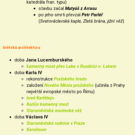
katedrála fran. typu)
stavbu začal
Matyáš z Arrasu
po jeho smrti převzal
Petr Parléř
(
Svatováclavská kaple, Zlatá brána, jižní věž
)
Světská architektura
doba
Jana Lucemburského
kamenný most přes Labe v Roudnici n. Labem
doba
Karla IV
rekonstrukce
Pražského hradu
založení
Nového Města pražského
(učinila z Prahy
největší evropské město po Římu)
hrad Karlštejn
Karlův kamenný most
Staroměstská mostecká věž
doba
Václava IV
Staroměstská radnice v Praze
Karolinum