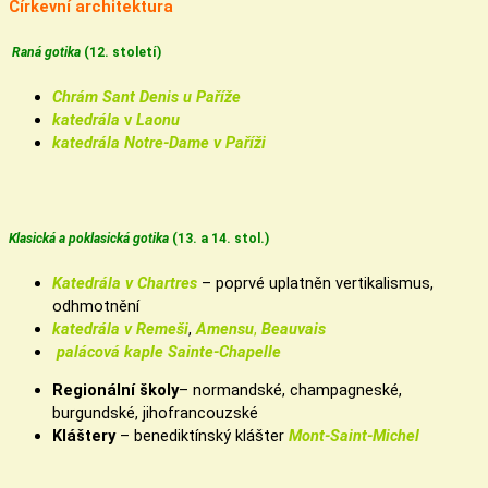
Církevní architektura
Raná gotika
(12. století)
Chrám Sant Denis u Paříže
katedrála
v
Laonu
katedrála
Notre-Dame v Paříži
Klasická a poklasická gotika
(13. a 14. stol.)
Katedrála v Chartres
– poprvé uplatněn vertikalismus,
odhmotnění
katedrála v Remeši
,
Amensu
,
Beauvais
palácová kaple
Sainte-Chapelle
Regionální školy
– normandské, champagneské,
burgundské, jihofrancouzské
Kláštery
– benediktínský klášter
Mont-Saint-Michel