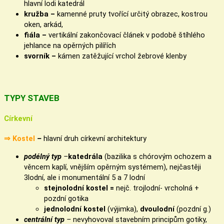
hlavní lodi katedrál
kružba –
kamenné pruty tvořící určitý obrazec, kostrou
oken, arkád,
fiála –
vertikální zakončovací článek v podobě štíhlého
jehlance na opěrných pilířích
svorník –
kámen zatěžující vrchol žebrové klenby
TYPY STAVEB
Církevní
⇒
Kostel
–
hlavní druh církevní architektury
podélný typ
–
katedrála
(bazilika s chórovým ochozem a
věncem kaplí, vnějším opěrným systémem), nejčastěji
3lodní, ale i monumentální 5 a 7 lodní
stejnolodní kostel =
nejč. trojlodní- vrcholná +
pozdní gotika
jednolodní kostel
(výjimka),
dvoulodní
(pozdní g.)
centrální typ
–
nevyhovoval stavebním principům gotiky,