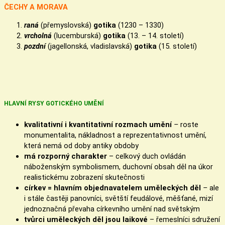
ČECHY A MORAVA
raná
(přemyslovská)
gotika
(1230 – 1330)
vrcholná
(lucemburská)
gotika
(13. – 14. století)
pozdní
(jagellonská, vladislavská)
gotika
(15. století)
HLAVNÍ RYSY GOTICKÉHO UMĚNÍ
kvalitativní i kvantitativní rozmach umění
–
roste
monumentalita, nákladnost a reprezentativnost umění,
která nemá od doby antiky obdoby
má rozporný charakter
– celkový duch ovládán
náboženským symbolismem, duchovní obsah děl na úkor
realistickému zobrazení skutečnosti
církev = hlavním objednavatelem uměleckých děl
–
ale
i stále častěji panovníci, světští feudálové, měšťané, mizí
jednoznačná převaha církevního umění nad světským
tvůrci uměleckých děl jsou laikové
– řemeslníci sdružení