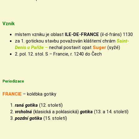
Vznik
místem vzniku je oblast
ILE-DE-FRANCE
(il-d-fráns) 1130
za 1. gotickou stavbu považován klášterní chrám
Saint-
Denis u Paříže
–
nechal postavit opat
Suger
(syžé)
2. pol. 12. stol. S – Francie, r. 1240 do Čech
Periodizace
FRANCIE
– kolébka gotiky
raná gotika
(12. století)
vrcholná
(klasická a poklasická)
gotika
(13. a 14. století)
pozdní gotika
(15. století)