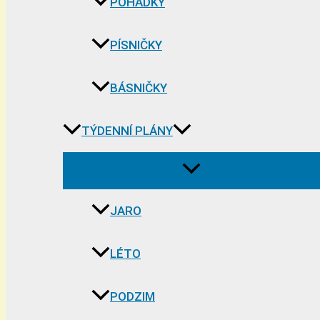
POHÁDKY
PÍSNIČKY
BÁSNIČKY
TÝDENNÍ PLÁNY
JARO
LÉTO
PODZIM