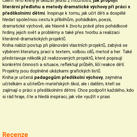
Cílem této knihy je ukázat jednu z možností,
jak propojit
literární předlohu a metody dramatické výchovy při práci s
předškolními dětmi
. Inspiruje k tomu, jak učit děti a dospělé
hledat společnou cestu k příběhům, pohádkám, poezii,
dramatické výchově, ale hlavně k životu právě přes pohádkové
hrdiny, jejich svět a problémy a také přes tvorbu a realizaci
literárně-dramatických projektů.
Kniha nabízí postup při plánování vlastních projektů, zabývá se
výběrem literatury, prací s textem, volbou cílů, metod a her. Také
představuje několik již realizovaných projektů, které popisují
konkrétní činnosti a situace, reflektují průběh, líčí reakce dětí.
Projekty jsou doplněné ukázkami grafických listů.
Kniha je určená
pedagogům předškolní výchovy
, zejména
učitelkám a učitelům mateřských škol, ale i dalším, kteří se
zajímají o práci s předškolními dětmi. Chce podpořit každého, kdo
si rád hraje, čte a hledá inspiraci, jak vše využít v praxi.
Recenze