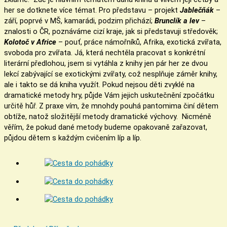
her se dotknete více témat. Pro představu – projekt
Jablečňák
–
září, poprvé v MŠ, kamarádi, podzim přichází;
Brunclík a lev
–
znalosti o ČR, poznáváme cizí kraje, jak si představuji středověk;
Kolotoč v Africe
– pouť, práce námořníků, Afrika, exotická zvířata,
svoboda pro zvířata. Já, která nechtěla pracovat s konkrétní
literární předlohou, jsem si vytáhla z knihy jen pár her ze dvou
lekcí zabývající se exotickými zvířaty, což nesplňuje záměr knihy,
ale i takto se dá kniha využít. Pokud nejsou děti zvyklé na
dramatické metody hry, půjde Vám jejich uskutečnění zpočátku
určitě hůř. Z praxe vím, že mnohdy pouhá pantomima činí dětem
obtíže, natož složitější metody dramatické výchovy. Nicméně
věřím, že pokud dané metody budeme opakovaně zařazovat,
půjdou dětem s každým cvičením líp a líp.