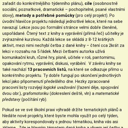
zařadit do konkrétnějšího týdenního plánu),
cíle
(osobnostně
sociální, poznatkové, dramatické – pochopitelné, psané vlastními
slovy),
metody a potřebné pomůcky
(pro celý projekt). Po
úvodní hlavičce projektu následují jednotlivé lekce, které na sebe
navazují. Lekce jsou po formální stránce velmi dobře členěné,
uspořádané. Čtený text z knihy a vyprávění (přímá řeč) učitelky je
zvýrazněné kurzívou. Každá lekce se skládá z 8-12 krátkých
aktivit, mezi nimi nechybí četba z dané knihy – čtení cca 2krát za
lekci v rozsahu na 5 řádek. Mezi četbami autorka užívá
komunikační kruh, různé hry, písně, učitele v roli, pantomimu,
opakování rytmu, vyprávění, diskusi, vyrábění. V závěru knihy se
také nachází
13
pracovních listů
, na které se odkazuje přímo u
konkrétního projektu. Ty dobře fungují po skončení jednotlivých
lekcí jako připomenutí předešlého dne. Hezky zpracované
pracovní listy rozvíjejí
logické uvažování
(řazení děje, spojování
dvou obr.),
grafomotoriku
(dokreslení deště, vln) a
matematické
představy
(počítání ryb).
Pokud se ve své školní praxi výhradě držíte tematických plánů a
hledáte nové projekty, které byste mohla využít po celý týden,
aby aktivity korespondovaly s jednou tématikou, kniha vás asi
zklame. Zde je hlavním tématem daná kniha a vlivem její četby a