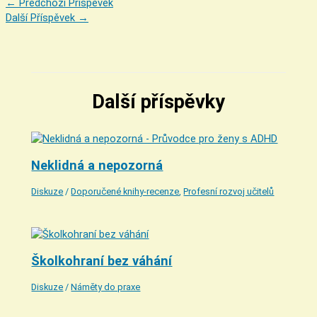
←
Předchozí Příspěvek
Další Příspěvek
→
Další příspěvky
Neklidná a nepozorná
Diskuze
/
Doporučené knihy-recenze
,
Profesní rozvoj učitelů
Školkohraní bez váhání
Diskuze
/
Náměty do praxe