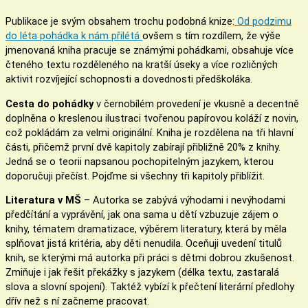
Publikace je svým obsahem trochu podobná knize:
Od podzimu
do léta pohádka k nám přilétá
ovšem s tím rozdílem, že výše
jmenovaná kniha pracuje se známými pohádkami, obsahuje více
čteného textu rozděleného na kratší úseky a více rozličných
aktivit rozvíjející schopnosti a dovednosti předškoláka.
Cesta do pohádky
v černobílém provedení je vkusně a decentně
doplněna o kreslenou ilustraci tvořenou papírovou koláží z novin,
což pokládám za velmi originální. Kniha je rozdělena na tři hlavní
části, přičemž první dvě kapitoly zabírají přibližně 20% z knihy.
Jedná se o teorii napsanou pochopitelným jazykem, kterou
doporučuji přečíst. Pojďme si všechny tři kapitoly přiblížit.
Literatura v MŠ
– Autorka se zabývá výhodami i nevýhodami
předčítání a vyprávění, jak ona sama u dětí vzbuzuje zájem o
knihy, tématem dramatizace, výběrem literatury, která by měla
splňovat jistá kritéria, aby děti nenudila. Oceňuji uvedení titulů
knih, se kterými má autorka při práci s dětmi dobrou zkušenost.
Zmiňuje i jak řešit překážky s jazykem (délka textu, zastaralá
slova a slovní spojení). Taktéž vybízí k přečtení literární předlohy
dřív než s ní začneme pracovat.