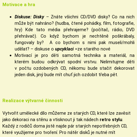
Motivace a hra
Diskuse: Disky
– Znáte všichni CD/DVD disky? Co na nich
může být nahráno? (hudba, čtené pohádky, film, fotografie,
hry) Kde tato média přehrajeme? (počítač, rádio, DVD
přehrávač). Co když bychom je nechtěně poškrábaly,
fungovaly by? A co bychom s nimi pak museli/mohli
udělat? – diskuse o
upcyklaci
=ze starého nové
Motivací je pro děti samotná technika a materiál, na
kterém budou odkrývat spodní vrstvu. Nelimitujme děti
v počtu ozdobených CD, někomu bude stačit dekorovat
jeden disk, jiný bude mít chuť jich ozdobit třeba pět.
Realizace výtvarné činnosti
Vytvořit umělecké dílo můžeme ze starých CD, které lze zavěsit
jako dekoraci na stěnu a vtisknout ji tak nádech
retro stylu
.
Každý z rodičů doma jistě najde pár starých nepotřebných CD,
které využijeme pro tvoření. Pro nátěr disků je nutné mít