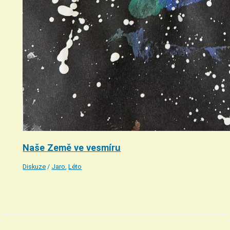
Naše Země ve vesmíru
Diskuze
/
Jaro
,
Léto