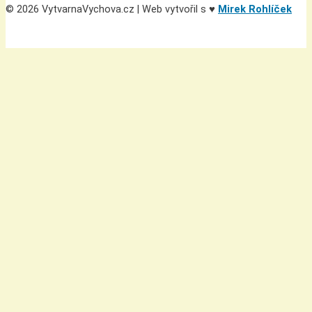
© 2026 VytvarnaVychova.cz | Web vytvořil s ♥
Mirek Rohlíček