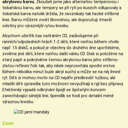
akrylovou barvu
. Zkoušeli jsme jako alternativu temperovou i
tiskařskou barvu, ale tempery se při rytí po kusech odlupovaly a
tiskařská barva natolik držela, že nevznikaly tak hezké stříbrné
linie. Barvu můžete zvolit libovolnou, ale doporučuji tmavší
odstíny pro výraznější rytou kresbu.
Abychom ušetřili čas natíráním CD, zaúkolujeme při
ranních/odpoledních hrách 1-2 děti, které natřou během chvíle
např. 15 disků, a pokud je všechny do druhého dne upotřebíme,
zvolíme jiné děti, které natřou další várku CD. Disk si položíme na
starý papír a pokrýváme černou akrylovou barvu jeho stříbrno-
zlatou reflexní folii tak, aby nikde neprosvítala spodní vrstva.
Během několika minut bude akryl suchý a může se na něj ihned
rýt. Děti si mohou motiv na CD nejdřív předkreslit tužkou, ale
mladší děti zpravidla tuto možnost nevyužívají a ryjí bez přípravy.
Efektivněji vypadá odkrývání špejlí se špičatým koncem
zanechávající silnější linii; špendlík se hodí pro detailní méně
výraznou kresbu.
Závěr