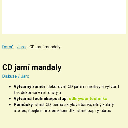
Domů
-
Jaro
-
CD jarní mandaly
CD jarní mandaly
Diskuze
/
Jaro
Výtvarný záměr
: dekorovat CD jarními motivy a vytvořit
tak dekoraci v retro stylu
Výtvarná technika/postup:
odkrývací technika
Pomůcky
: stará CD, černá akrylová barva, silný kulatý
štětec, špejle s hrotem/špendlík, staré papíry, ubrus