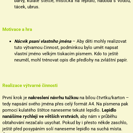
barvy, kulaté štětce, mistička na lepidlo, nádoba s vodou,
tácek, ubrus.
Motivace a hra
Nácvik psaní vlastního jména
– Aby děti mohly realizovat
tuto výtvarnou činnost, podmínkou bylo umět napsat
vlastní jméno velkým tiskacím písmem. Kdo to ještě
neuměl, mohl trénovat opis dle předlohy na zvláštní papír.
Realizace výtvarné činnosti
První krok je
nakreslení návrhu tužkou
na bílou čtvrtku/karton –
tedy napsání svého jména přes celý formát A4. Na písmena pak
pomocí kulatého štětce naneseme tekuté lepidlo.
Lepidlo
nanášíme rychleji ve větších vrstvách
, aby nám v průběhu
obtahování nezačalo usychat. Pokud by i přesto někde zaschlo,
ještě před posypáním solí naneseme lepidlo na suchá místa.