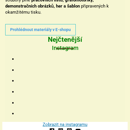
soubory plné
pracovních listů, grafomotoriky,
demonstračních obrázků, her a šablon
připravených k
okamžitému tisku.
Prohlédnout materiály v E-shopu
Nejčtenější
Instagram
Zobrazit na instagramu