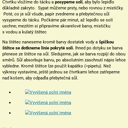
Čtvrtku vložíme do tácku a
posypeme solí
, aby bylo lepidlo
důkladně zakryto. Sypat můžeme prsty, nebo rovnou z mističky.
Poté, co je sůl všude, papír zvedneme a přebytečnou sůl
vysypeme do tácku. Počkáme pár minut, až lepidlo se solí
uschne; mezitím si připravíme akvarelové barvy, mističku
s vodou a kulatý štětec
Na štětec naneseme kromě barvy dostatek vody a
špičkou
štětce se dotkneme linie pokryté solí.
Ihned po dotyku se barva
přenese ze štětce na sůl. Sledujeme, jak se barva rozpíjí do obou
směrů. Sůl absorbuje barvu, po absolutním zaschnutí nápis lehce
vybledne. Kromě štětce lze použít kapátko (=pipetu). Než
výkresy vystavíme, ještě jednou se čtvrtkami lehce zatřepeme
nad košem, aby odpadla přebytečná sůl.