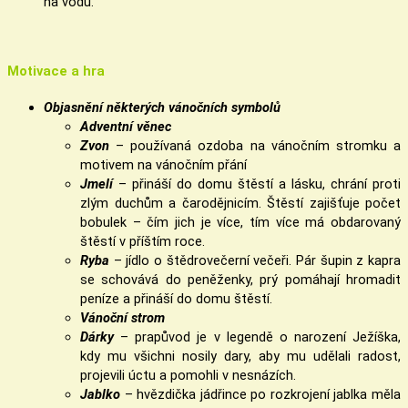
na vodu.
Motivace a hra
Objasnění některých vánočních symbolů
Adventní věnec
Zvon
– používaná ozdoba na vánočním stromku a
motivem na vánočním přání
Jmelí
– přináší do domu štěstí a lásku, chrání proti
zlým duchům a čarodějnicím. Štěstí zajišťuje počet
bobulek – čím jich je více, tím více má obdarovaný
štěstí v příštím roce.
Ryba
– jídlo o štědrovečerní večeři. Pár šupin z kapra
se schovává do peněženky, prý pomáhají hromadit
peníze a přináší do domu štěstí.
Vánoční strom
Dárky
– prapůvod je v legendě o narození Ježíška,
kdy mu všichni nosily dary, aby mu udělali radost,
projev
ili úctu a pomohli v nesnázích.
Jablk
o
– hvězdička jádřince po rozkrojení jablka měla