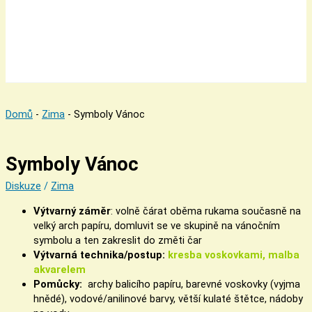
Domů
-
Zima
-
Symboly Vánoc
Symboly Vánoc
Diskuze
/
Zima
Výtvarný záměr
: volně čárat oběma rukama současně na
velký arch papíru, domluvit se ve skupině na vánočním
symbolu a ten zakreslit do změti čar
Výtvarná technika/postup:
kresba voskovkami, malba
akvarelem
Pomůcky:
archy balicího papíru, barevné voskovky (vyjma
hnědé), vodové/anilinové barvy, větší kulaté štětce, nádoby