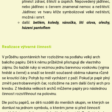
přinést zdraví, štěstí a úspěch. Nepovedený jádřinec,
nebo jádřinec s červem znamenal nemoc a neštěstí.
Jádřinec ve tvaru kříže symbolizoval velké neštěstí,
možná i smrt.
další:
betlém, koledy, vánočka, lití olova, ořechy,
házení pantoflem
Realizace výtvarné činnosti
V průběhu spontánních her rozložíme na podlahu velký arch
balicího papíru. Děti k němu průběžně přistupují dle vlastního
zájmu. Do každé ruky si vezmou jednu barevnou voskovku (vyjma
hnědé a černé) a snaží se kreslit současně oběma rukama různě
se kroutící čáry. Pohyb by měl vycházet z paží. Pokud je papír plný
změti pestrobarevných čar, rozložíme na zem další čistý arch pro
kresbu. Z hlediska velikosti archů můžeme papíry pro následnou
činnost rozstřihnout na polovinu.
Dle počtu papírů, se děti rozdělí do menších skupin, ve kterých se
domluví na jednom symbolu, o kterém jsme si před činností