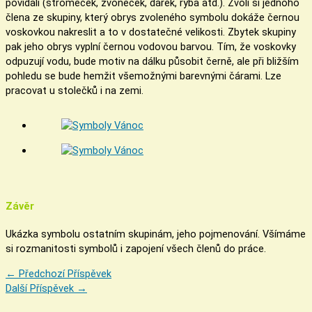
povídali (stromeček, zvoneček, dárek, ryba atd.). Zvolí si jednoho
člena ze skupiny, který obrys zvoleného symbolu dokáže černou
voskovkou nakreslit a to v dostatečné velikosti. Zbytek skupiny
pak jeho obrys vyplní černou vodovou barvou. Tím, že voskovky
odpuzují vodu, bude motiv na dálku působit černě, ale při bližším
pohledu se bude hemžit všemožnými barevnými čárami. Lze
pracovat u stolečků i na zemi.
Závěr
Ukázka symbolu ostatním skupinám, jeho pojmenování. Všímáme
si rozmanitosti symbolů i zapojení všech členů do práce.
←
Předchozí Příspěvek
Další Příspěvek
→