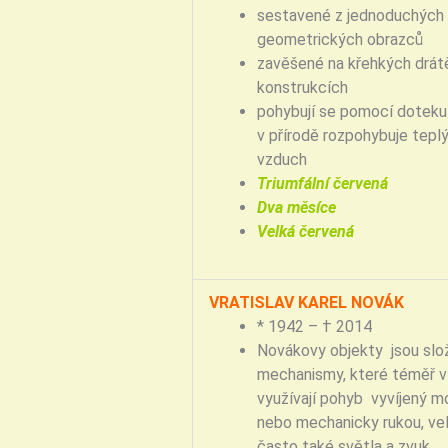
sestavené z jednoduchých
geometrických obrazců
zavěšené na křehkých drát
konstrukcích
pohybují se pomocí doteku 
v přírodě rozpohybuje tepl
vzduch
Triumfální červená
Dva měsíce
Velká červená
VRATISLAV KAREL NOVÁK
* 1942 – † 2014
Novákovy objekty jsou slo
mechanismy, které téměř 
využívají pohyb vyvíjený 
nebo mechanicky rukou, ve
často také světla a zvuk