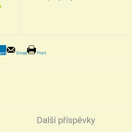
é
rest
Email
Print
Další příspěvky