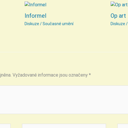
Informel
Op art
Diskuze
/
Současné umění
Diskuze
jněna.
Vyžadované informace jsou označeny
*
E-
Web