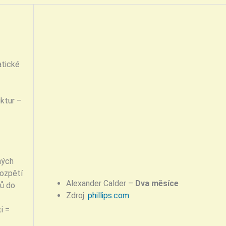
atické
ktur –
hých
rozpětí
Alexander Calder –
Dva měsíce
rů do
Zdroj:
phillips.com
i =