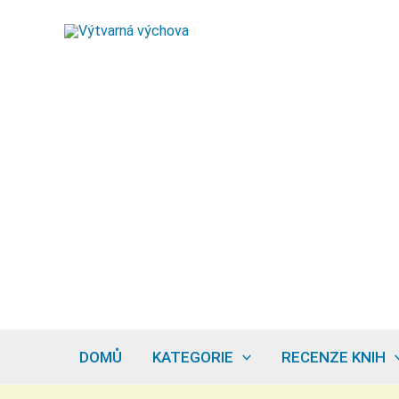
Přeskočit
na
obsah
DOMŮ
KATEGORIE
RECENZE KNIH