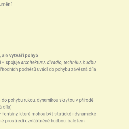
 umění
, ale
vytváří pohyb
 = spojuje
architekturu, divadlo, techniku, hudbu
írodních podnětů uvádí do pohybu závěsná díla
e do pohybu rukou, dynamikou skrytou v přírodě
 díla)
– fontány, které mohou být statické i dynamické
né prostředí ozvláštněné hudbou, baletem