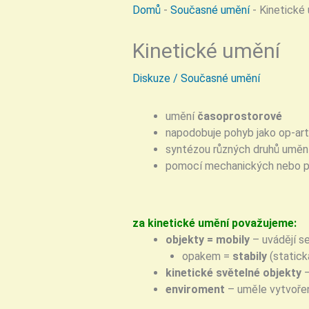
Domů
-
Současné umění
-
Kinetické
Kinetické umění
Diskuze
/
Současné umění
umění
časoprostorové
napodobuje pohyb jako op-art
syntézou různých druhů umění
pomocí mechanických nebo př
za kinetické umění považujeme:
objekty = mobily
– uvádějí s
opakem =
stabily
(statická
kinetické světelné objekty
enviroment
– uměle vytvoře