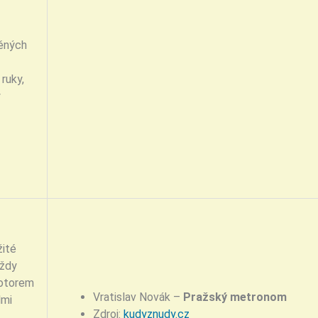
ěných
ruky,
ý
žité
vždy
motorem
Vratislav Novák –
Pražský metronom
lmi
Zdroj:
kudyznudy.cz