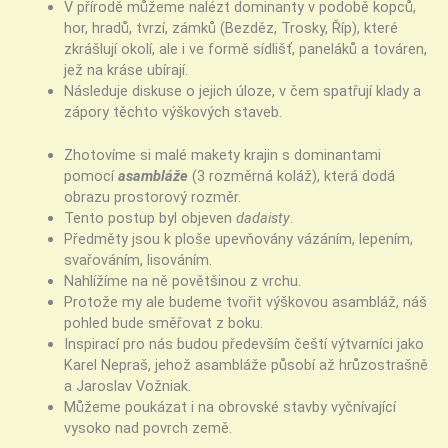
V přírodě můžeme nalézt dominanty v podobě kopců,
hor, hradů, tvrzí, zámků (Bezděz, Trosky, Říp), které
zkrášlují okolí, ale i ve formě sídlišť, paneláků a továren,
jež na kráse ubírají.
Následuje diskuse o jejich úloze, v čem spatřují klady a
zápory těchto výškových staveb.
Zhotovíme si malé makety krajin s dominantami
pomocí
asambláže
(3 rozměrná koláž), která dodá
obrazu prostorový rozměr.
Tento postup byl objeven
dadaisty
.
Předměty jsou k ploše upevňovány vázáním, lepením,
svařováním, lisováním.
Nahlížíme na ně povětšinou z vrchu.
Protože my ale budeme tvořit výškovou asambláž, náš
pohled bude směřovat z boku.
Inspirací pro nás budou především čeští výtvarníci jako
Karel Nepraš, jehož asambláže působí až hrůzostrašně
a Jaroslav Vožniak.
Můžeme poukázat i na obrovské stavby vyčnívající
vysoko nad povrch země.