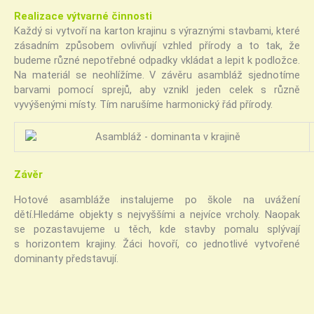
Realizace výtvarné činnosti
Každý si vytvoří na karton krajinu s výraznými stavbami, které
zásadním způsobem ovlivňují vzhled přírody a to tak, že
budeme různé nepotřebné odpadky vkládat a lepit k podložce.
Na materiál se neohlížíme. V závěru asambláž sjednotíme
barvami pomocí sprejů, aby vznikl jeden celek s různě
vyvýšenými místy. Tím narušíme harmonický řád přírody.
Závěr
Hotové asambláže instalujeme po škole na uvážení
dětí.Hledáme objekty s nejvyššími a nejvíce vrcholy. Naopak
se pozastavujeme u těch, kde stavby pomalu splývají
s horizontem krajiny. Žáci hovoří, co jednotlivé vytvořené
dominanty představují.