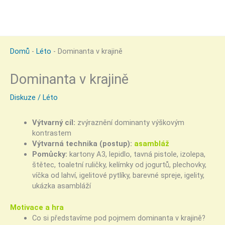
Domů
-
Léto
-
Dominanta v krajině
Dominanta v krajině
Diskuze
/
Léto
Výtvarný cíl:
zvýraznění dominanty výškovým
kontrastem
Výtvarná technika (postup):
asambláž
Pomůcky:
kartony A3, lepidlo, tavná pistole, izolepa,
štětec, toaletní ruličky, kelímky od jogurtů, plechovky,
víčka od lahví, igelitové pytlíky, barevné spreje, igelity,
ukázka asambláží
Motivace a hra
Co si představíme pod pojmem dominanta v krajině?