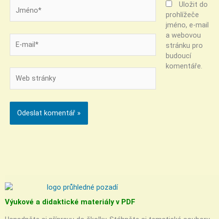
Jméno*
Uložit do
prohlížeče
jméno, e-mail
a webovou
E-
stránku pro
mail*
budoucí
komentáře.
Web
stránky
Výukové a didaktické materiály v PDF