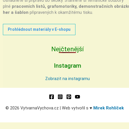
Usnadněte si přípravu do školky. Stáhněte si tematické soubory
plné
pracovních listů, grafomotoriky, demonstračních obrázk
her a šablon
připravených k okamžitému tisku.
Prohlédnout materiály v E-shopu
Nejčtenější
Instagram
Zobrazit na instagramu
© 2026 VytvarnaVychova.cz | Web vytvořil s ♥
Mirek Rohlíček