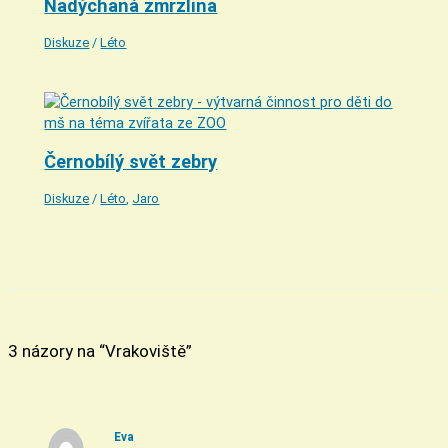
Nadýchaná zmrzlina
Diskuze
/
Léto
Černobílý svět zebry
Diskuze
/
Léto
,
Jaro
3 názory na “Vrakoviště”
Eva