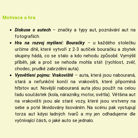
Motivace a hra
Diskuse o autech
– značky a typy aut, poznávání aut na
fotografiích.
Hra na rozvoj myšlení: Bouračky
–
u každého stolečku
určíme dítě, které vytvoří z 2-3 autíček bouračku a zbytek
skupiny hádá, co se stalo a kdo nehodu způsobil. Vymýšlí
příběh, jak a proč se nehoda mohla stát (rychlost, zvěř,
chodec, prudké zabrzdění auta).
Vysvětlení pojmu: Vrakoviště
– auta, která jsou nabouraná,
stará a nefunkční končí na vrakovišti, které připomíná
hřbitov aut. Novější nabouraná auta jdou použít na celou
řadu součástek (kola, nárazníky, motor, světla). Většina aut
na vrakovišti jsou ale staré vozy, které jsou vrstveny na
sebe a poté likvidovány lisováním. Na scénu pak vystupují
torza aut kdysi ladných tvarů a my jen odhadujeme dle
vyčnívající části, o jaké auto se jednalo.