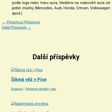
podle loga nebo tvaru auta, hledáme na vrakovišti auta od
jedné značky (Mercedes, Audi, Honda, Citroen, Volkswagen
apod.)
←
Předchozí Příspěvek
Další Příspěvek
→
Další příspěvky
Šikmá věž v Pise
Diskuze
/
Výtvarné náměty
,
Léto