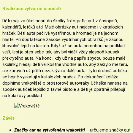
Realizace výtvarné činnosti
Děti mají za úkol nosit do školky fotografie aut z časopisů,
kalendářů, letáků atd. Malé obrázky aut najdeme i v katalozích
hraček. Děti auta pečlivě vystřihnou a hromadí je na jednom
místě. Při dostatečné zásobě vystříhaných obrázků je začnou
libovolně lepit na karton. Když už se auta nemohou na podklad
vejít, lepí je přes sebe tak, aby byl vidět vždy alespoň kousek
překrytého auta. Na konci, kdy už na papíře zbydou pouze malé
skulinky, hledají děti velikostně vhodné auto, aby zakrylo mezeru,
ale zároveň už příliš nezakrývalo další auta. Tyto drobná autíčka
se hojně vyskytují v katalozích hraček. Po dokončení koláže
doplníme vrakoviště o prostorové autovraky. Učitelka nanese na
spodek autíček lepidlo z tavné pistole a děti je opatrně přilepují
na kolážový podklad.
Závěr
Značky aut na vytvořeném vrakovišti
–
určujeme značky aut