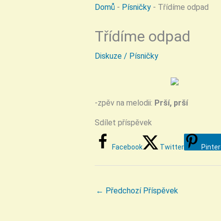
Domů
-
Písničky
-
Třídíme odpad
Třídíme odpad
Diskuze
/
Písničky
-zpěv na melodii:
Prší, prší
Sdílet příspěvek
Facebook
Twitter
Pinte
←
Předchozí Příspěvek