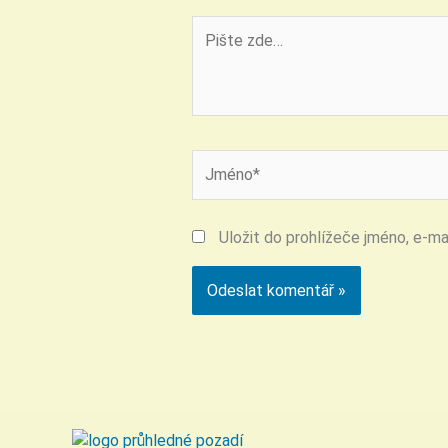
Pište
zde…
Jméno*
Uložit do prohlížeče jméno, e-m