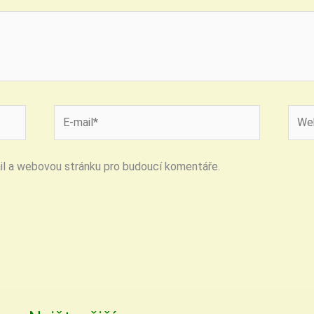
E-
Web
mail*
strán
ail a webovou stránku pro budoucí komentáře.