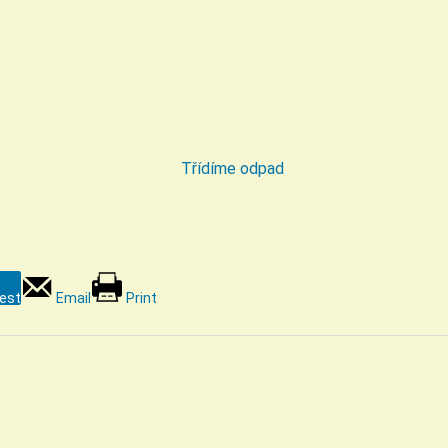
rest
Email
Print