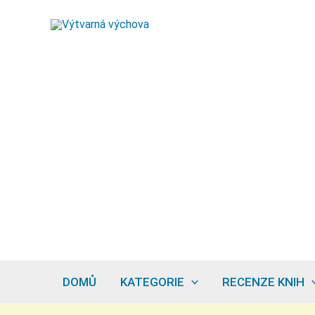
Přeskočit
na
obsah
DOMŮ
KATEGORIE
RECENZE KNIH