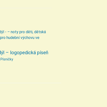
ýl – logopedická píseň
/
Písničky