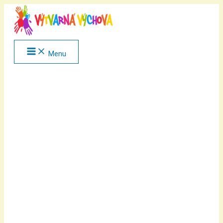
Přeskočit
na
obsah
Menu