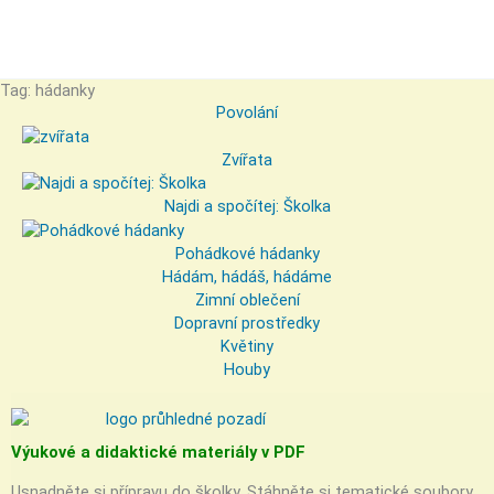
Tag: hádanky
Povolání
Zvířata
Najdi a spočítej: Školka
Pohádkové hádanky
Hádám, hádáš, hádáme
Zimní oblečení
Dopravní prostředky
Květiny
Houby
Výukové a didaktické materiály v PDF
Usnadněte si přípravu do školky. Stáhněte si tematické soubory