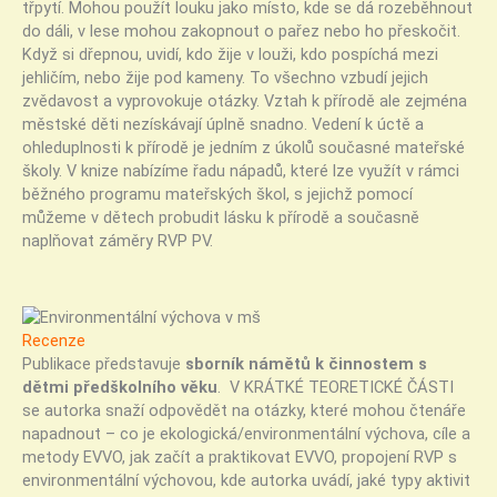
třpytí. Mohou použít louku jako místo, kde se dá rozeběhnout
do dáli, v lese mohou zakopnout o pařez nebo ho přeskočit.
Když si dřepnou, uvidí, kdo žije v louži, kdo pospíchá mezi
jehličím, nebo žije pod kameny. To všechno vzbudí jejich
zvědavost a vyprovokuje otázky. Vztah k přírodě ale zejména
městské děti nezískávají úplně snadno. Vedení k úctě a
ohleduplnosti k přírodě je jedním z úkolů současné mateřské
školy. V knize nabízíme řadu nápadů, které lze využít v rámci
běžného programu mateřských škol, s jejichž pomocí
můžeme v dětech probudit lásku k přírodě a současně
naplňovat záměry RVP PV.
Recenze
Publikace představuje
sborník námětů k činnostem s
dětmi předškolního věku
. V KRÁTKÉ TEORETICKÉ ČÁSTI
se autorka snaží odpovědět na otázky, které mohou čtenáře
napadnout – co je ekologická/environmentální výchova, cíle a
metody EVVO, jak začít a praktikovat EVVO, propojení RVP s
environmentální výchovou, kde autorka uvádí, jaké typy aktivit