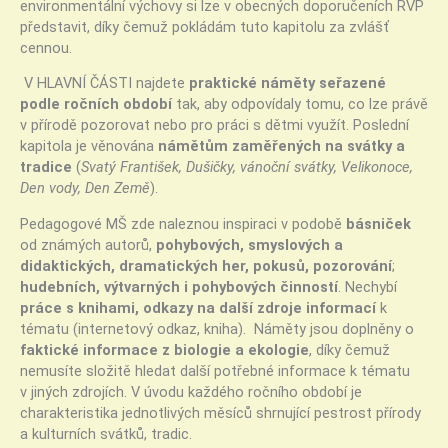
environmentální výchovy si lze v obecných doporučeních RVP
představit, díky čemuž pokládám tuto kapitolu za zvlášť
cennou.
V HLAVNÍ ČÁSTI najdete
praktické náměty seřazené
podle ročních období
tak, aby odpovídaly tomu, co lze právě
v přírodě pozorovat nebo pro práci s dětmi využít. Poslední
kapitola je věnována
námětům zaměřených na svátky a
tradice
(
Svatý František, Dušičky, vánoční svátky, Velikonoce,
Den vody, Den Země
).
Pedagogové MŠ zde naleznou inspiraci v podobě
básniček
od známých autorů,
pohybových, smyslových a
didaktických, dramatických her, pokusů, pozorování
;
hudebních, výtvarných i pohybových činností
. Nechybí
práce s knihami, odkazy na další zdroje informací
k
tématu (internetový odkaz, kniha). Náměty jsou doplněny o
faktické informace z biologie a ekologie
, díky čemuž
nemusíte složitě hledat další potřebné informace k tématu
v jiných zdrojích. V úvodu každého ročního období je
charakteristika jednotlivých měsíců shrnující pestrost přírody
a kulturních svátků, tradic.