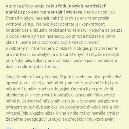
Autorka představuje
celou řadu nových neotřelých
námětů pro environmentální výchovu
, kterou ocení jak
čtenáři v oboru neznalí, tak i ti, kteří se environmentální
výchově věnují. Na publikaci oceníte její konkrétnost,
podrobnost a hloubku probíraného tématu. Nejedná se pouze
o body, které by Vám naznačily, co zhruba můžete s dětmi
zkusit. Jedná se o podrobný popis všech činností
s odbornými informacemi z oblasti biologie, přímými řečmi
pro motivaci, souvislými a srozumitelnými texty, kde nechybí
pomůcky, cíle, odkazy pro vyhledání celých písní, pohádek a
dalších odborných informací.
Díky přemíře úžasných nápadů je to trochu na úkor přehledné
úpravě textu, který je nahuštěný na sobě, což může být pro
některé čtenáře trochu odrazující. Ocenila bych pro větší
přehlednost v textu využití odrážek, vynechání řádku mezi
náměty. Jednotlivé názvy aktivit jsou v odstavci odraženy a
zvýrazněny tučně, básničky jsou dostatečně oddělené a tím i
výrazné (viz. ukázka níže). Kniha by dle mého neměla chybět
žádnému pedagogovi věnující se předškolnímu vzdělávání.