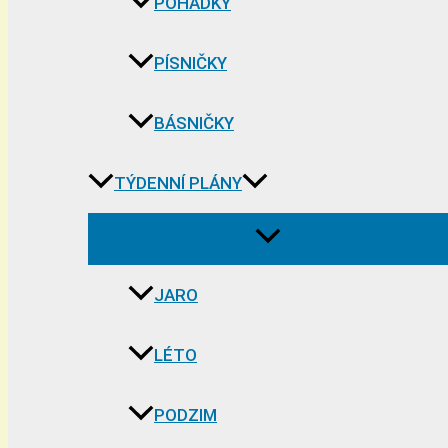
POHÁDKY
PÍSNIČKY
BÁSNIČKY
TÝDENNÍ PLÁNY
JARO
LÉTO
PODZIM