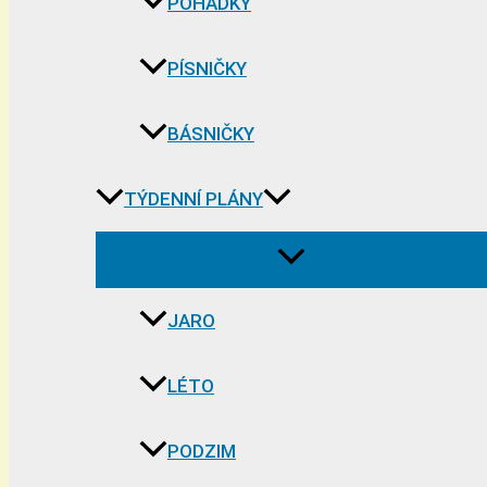
POHÁDKY
PÍSNIČKY
BÁSNIČKY
TÝDENNÍ PLÁNY
JARO
LÉTO
PODZIM