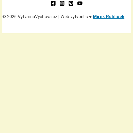
© 2026 VytvarnaVychova.cz | Web vytvořil s ♥
Mirek Rohlíček