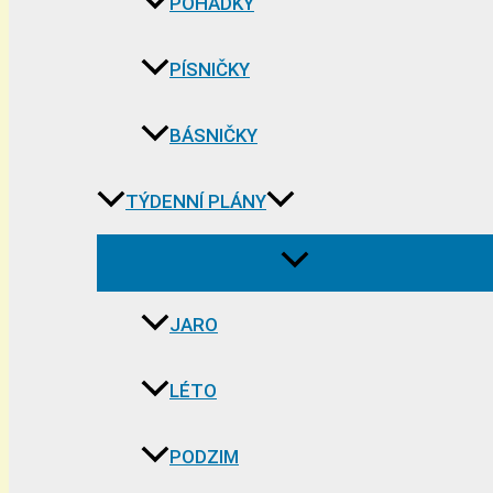
POHÁDKY
PÍSNIČKY
BÁSNIČKY
TÝDENNÍ PLÁNY
JARO
LÉTO
PODZIM