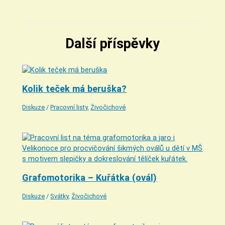
Další příspěvky
Kolik teček má beruška?
Diskuze
/
Pracovní listy
,
Živočichové
Grafomotorika – Kuřátka (ovál)
Diskuze
/
Svátky
,
Živočichové