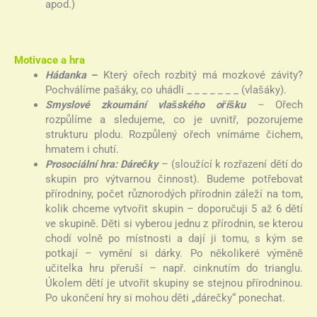
apod.)
Motivace a hra
Hádanka
–
Který ořech rozbitý má mozkové závity?
Pochválíme pašáky, co uhádli _ _ _ _ _ _ _ (vlašáky).
Smyslové zkoumání vlašského oříšku
–
Ořech
rozpůlíme a sledujeme, co je uvnitř, pozorujeme
strukturu plodu. Rozpůlený ořech vnímáme čichem,
hmatem i chutí.
Prosociální hra: Dárečky
– (sloužící k rozřazení dětí do
skupin pro výtvarnou činnost). Budeme potřebovat
přírodniny, počet různorodých přírodnin záleží na tom,
kolik chceme vytvořit skupin – doporučuji 5 až 6 dětí
ve skupině. Děti si vyberou jednu z přírodnin, se kterou
chodí volně po místnosti a dají ji tomu, s kým se
potkají – vymění si dárky. Po několikeré výměně
učitelka hru přeruší – např. cinknutím do trianglu.
Úkolem dětí je utvořit skupiny se stejnou přírodninou.
Po ukončení hry si mohou děti „dárečky“ ponechat.