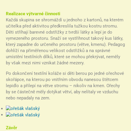
Realizace výtvarné činnosti
Každá skupina se shromáždí u jednoho z kartonů, na kterém
učitelka před aktivitou předkreslila tužkou kostru stromu.
Děti stříhají barevné odstřižky z tvrdší látky a lepí je do
vymezeného prostoru. Snaží se vystřihnout takový kus látky,
který zapadne do určeného prostoru (větve, kmenu). Pedagog
dohlíží na přiměřenou velikost odstřižků a na správné
umístění textilních dílků, které se mohou překrývat, neměly
by však mezi nimi vznikat žádné mezery.
Po dokončení textilní koláže si děti berou po jedné ořechové
skořápce, na kterou po vnitřním obvodu nanesou štětcem
lepidlo a přilepí na větve stromu – nikoliv na kmen. Ořechy
by se částečně měly dotýkat větví, aby nelítaly ve vzduchu
nebo nepadaly na zem.
Závěr