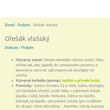
Domů
-
Podzim
-
Ořešák vlašský
Ořešák vlašský
Diskuze
/
Podzim
Výtvarný záměr:
hledat nahnědlé odstíny textilií; látky
stříhat tak, aby zapadly do vymezeného prostoru a
barevně je variovat, zakomponovat skořápky od
ořechů
Výtvarná technika (postup):
textilní a přírodní koláž
Pomůcky:
karton formátu A2 a větší, tužka, skořápky
od vlašských ořechů, tvrdší látky v odstínech hnědé,
lepidla v tubě, lepidlo Herkules, štětce na lepidlo,
kelímek na lepidlo, vylouskané ořechy (pro rozdělení
do skupin: různé přírodniny – kamínky, žaludy, kaštany