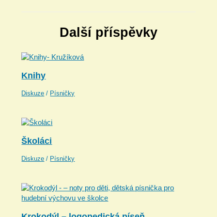
Další příspěvky
Knihy
Diskuze
/
Písničky
Školáci
Diskuze
/
Písničky
Krokodýl – logopedická píseň