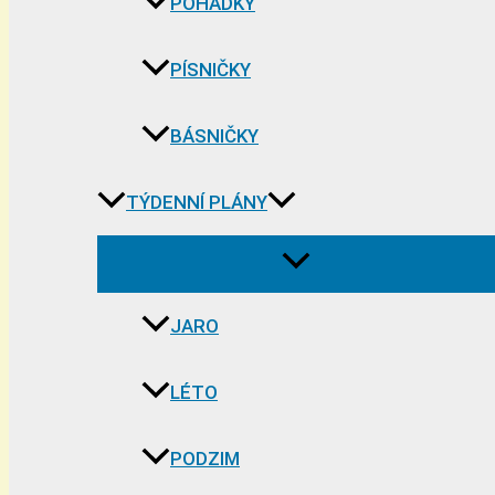
POHÁDKY
PÍSNIČKY
BÁSNIČKY
TÝDENNÍ PLÁNY
JARO
LÉTO
PODZIM