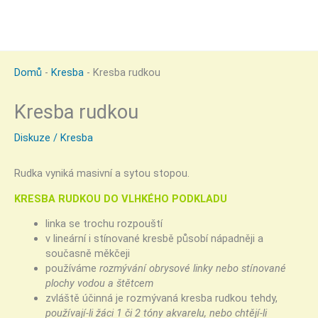
Domů
-
Kresba
-
Kresba rudkou
Kresba rudkou
Diskuze
/
Kresba
Rudka vyniká masivní a sytou stopou.
KRESBA RUDKOU DO VLHKÉHO PODKLADU
linka se trochu rozpouští
v lineární i stínované kresbě působí nápadněji a
současně měkčeji
používáme
rozmývání obrysové linky nebo stínované
plochy vodou a štětcem
zvláště účinná je rozmývaná kresba rudkou tehdy,
používají-li žáci 1 či 2 tóny akvarelu, nebo chtějí-li