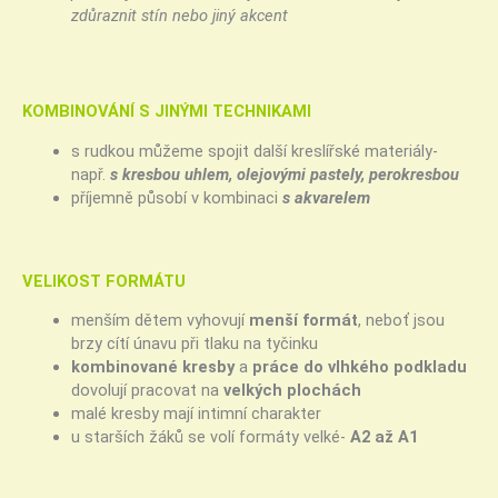
zdůraznit stín nebo jiný akcent
KOMBINOVÁNÍ S JINÝMI TECHNIKAMI
s rudkou můžeme spojit další kreslířské materiály-
např.
s kresbou uhlem, olejovými pastely, perokresbou
příjemně působí v kombinaci
s akvarelem
VELIKOST FORMÁTU
menším dětem vyhovují
menší formát
, neboť jsou
brzy cítí únavu při tlaku na tyčinku
kombinované kresby
a
práce do vlhkého podkladu
dovolují pracovat na
velkých plochách
malé kresby mají intimní charakter
u starších žáků se volí formáty velké-
A2 až A1