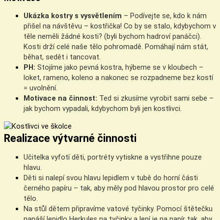
Ukázka kostry
s vysvětlením
– Podívejte se, kdo k nám
přišel na návštěvu – kostřička! Co by se stalo, kdybychom v
těle neměli žádné kosti? (byli bychom hadroví panáčci).
Kosti drží celé naše tělo pohromadě. Pomáhají nám stát,
běhat, sedět i tancovat.
PH:
Stojíme jako pevná kostra, hýbeme se v kloubech –
loket, rameno, koleno a nakonec se rozpadneme bez kostí
= uvolnění.
Motivace na činnost:
Ted si zkusíme vyrobit sami sebe –
jak bychom vypadali, kdybychom byli jen kostlivci.
Realizace výtvarné činnosti
Učitelka vyfotí děti, portréty vytiskne a vystřihne pouze
hlavu.
Děti si nalepí svou hlavu lepidlem v tubě do horní části
černého papíru – tak, aby měly pod hlavou prostor pro celé
tělo.
Na stůl dětem připravíme vatové tyčinky. Pomocí štětečku
nanáší lepidlo Herkules na tyčinky a lepí je na papír tak, aby