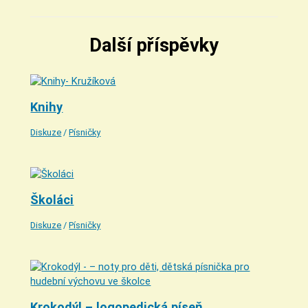
Další příspěvky
Knihy
Diskuze
/
Písničky
Školáci
Diskuze
/
Písničky
Krokodýl – logopedická píseň