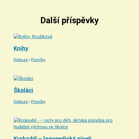
Další příspěvky
Knihy
Diskuze
/
Písničky
Školáci
Diskuze
/
Písničky
Krokodýl – logopedická píseň