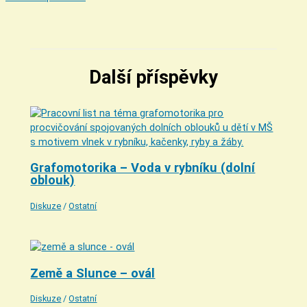
Další příspěvky
Grafomotorika – Voda v rybníku (dolní
oblouk)
Diskuze
/
Ostatní
Země a Slunce – ovál
Diskuze
/
Ostatní