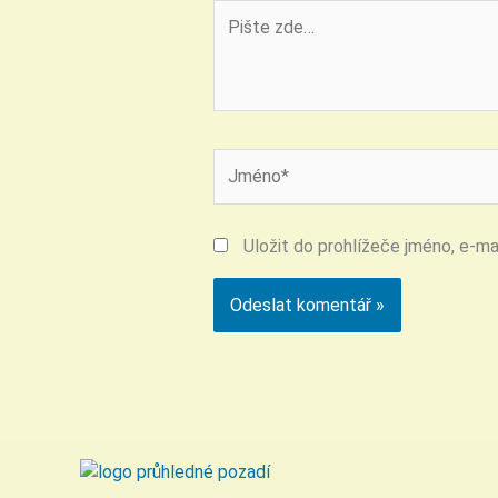
Pište
zde…
Jméno*
Uložit do prohlížeče jméno, e-m