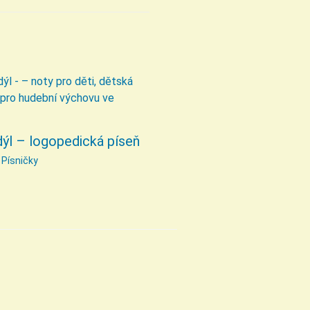
ýl – logopedická píseň
/
Písničky