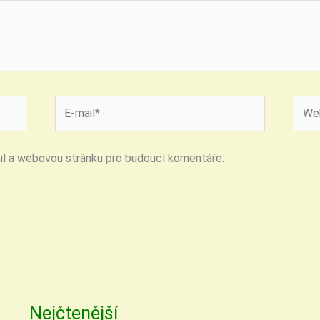
E-
Web
mail*
strán
ail a webovou stránku pro budoucí komentáře.
Nejčtenější