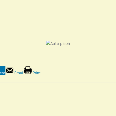
rest
Email
Print