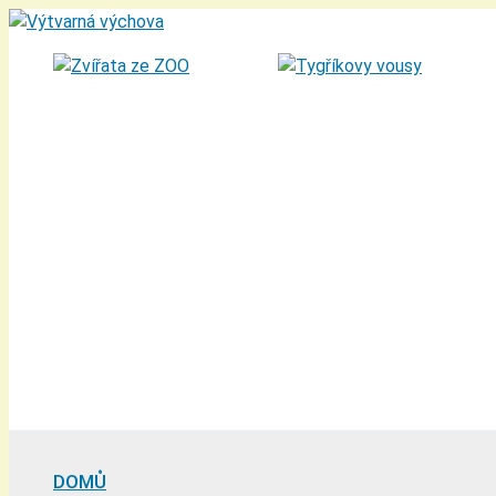
Přeskočit
na
obsah
DOMŮ