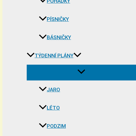
POHÁDKY
PÍSNIČKY
BÁSNIČKY
TÝDENNÍ PLÁNY
JARO
LÉTO
PODZIM