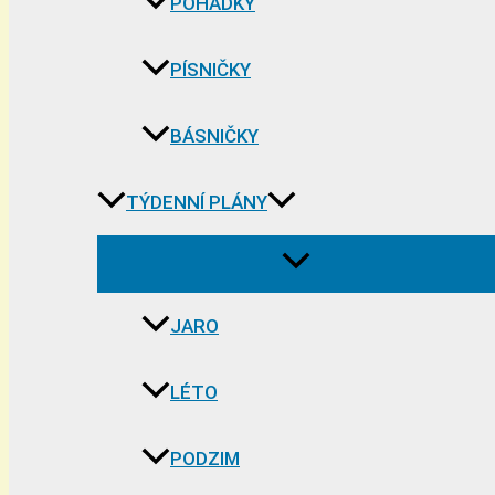
POHÁDKY
PÍSNIČKY
BÁSNIČKY
TÝDENNÍ PLÁNY
JARO
LÉTO
PODZIM