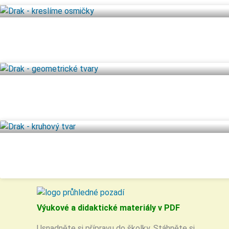
Výukové a didaktické materiály v PDF
Usnadněte si přípravu do školky. Stáhněte si