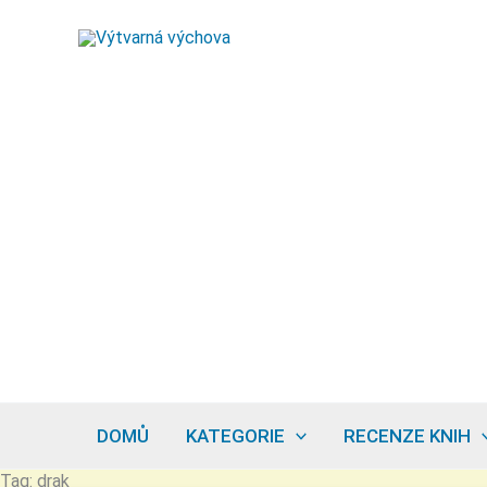
Přeskočit
na
obsah
DOMŮ
KATEGORIE
RECENZE KNIH
Tag: drak