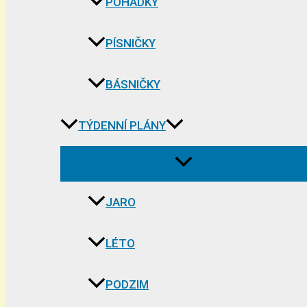
POHÁDKY
PÍSNIČKY
BÁSNIČKY
TÝDENNÍ PLÁNY
JARO
LÉTO
PODZIM