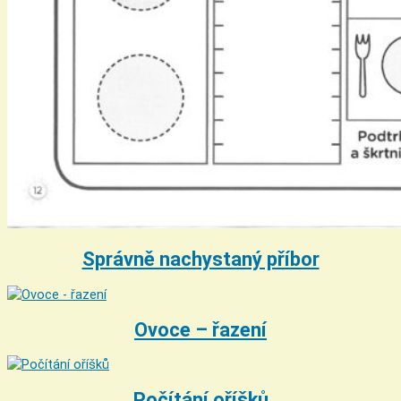
Správně nachystaný příbor
Ovoce – řazení
Počítání oříšků