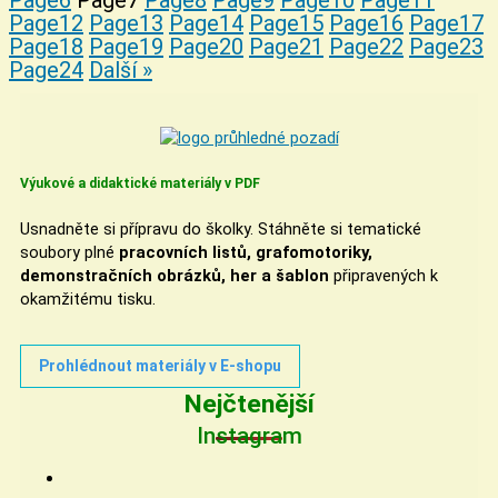
Page
12
Page
13
Page
14
Page
15
Page
16
Page
17
Page
18
Page
19
Page
20
Page
21
Page
22
Page
23
Page
24
Další »
Výukové a didaktické materiály v PDF
Usnadněte si přípravu do školky. Stáhněte si tematické
soubory plné
pracovních listů, grafomotoriky,
demonstračních obrázků, her a šablon
připravených k
okamžitému tisku.
Prohlédnout materiály v E-shopu
Nejčtenější
Instagram