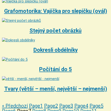
Grafomotorika: Vajíčka pro slepičku (ovál)
Stejný počet obrázků
Dokresli obdélníky
Počítání do 5
Tvary (větší – menší, největší – nejmenší)
« Předchozí
Page
1
Page
2
Page
3
Page
4
Page
5
Page
6
Page
7
Page
8
Page
9
Page
10
Page
11