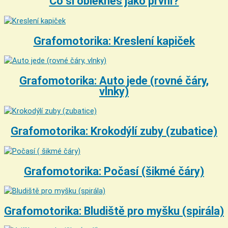
Co si oblékneš jako první?
Grafomotorika: Kreslení kapiček
Grafomotorika: Auto jede (rovné čáry,
vlnky)
Grafomotorika: Krokodýlí zuby (zubatice)
Grafomotorika: Počasí (šikmé čáry)
Grafomotorika: Bludiště pro myšku (spirála)